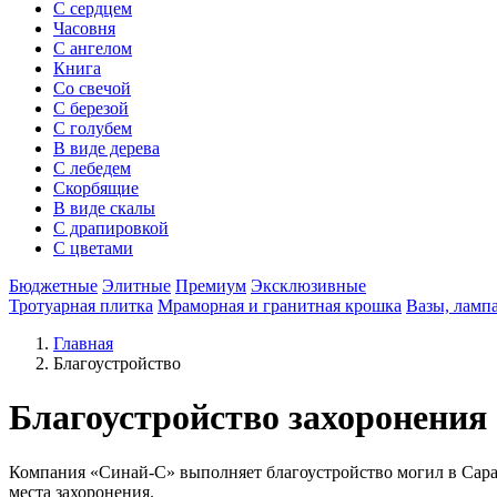
С сердцем
Часовня
С ангелом
Книга
Со свечой
С березой
С голубем
В виде дерева
С лебедем
Скорбящие
В виде скалы
С драпировкой
С цветами
Бюджетные
Элитные
Премиум
Эксклюзивные
Тротуарная плитка
Мраморная и гранитная крошка
Вазы, ламп
Главная
Благоустройство
Благоустройство захоронения
Компания «Синай-С» выполняет благоустройство могил в Сарат
места захоронения.