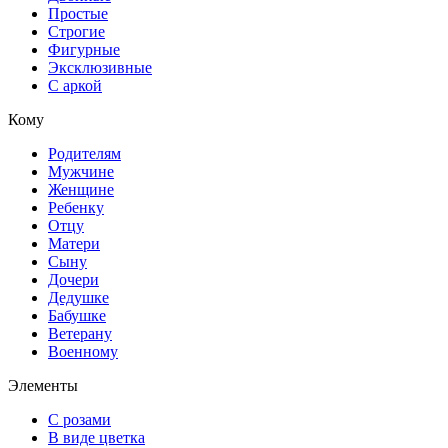
Простые
Строгие
Фигурные
Эксклюзивные
С аркой
Кому
Родителям
Мужчине
Женщине
Ребенку
Отцу
Матери
Сыну
Дочери
Дедушке
Бабушке
Ветерану
Военному
Элементы
С розами
В виде цветка