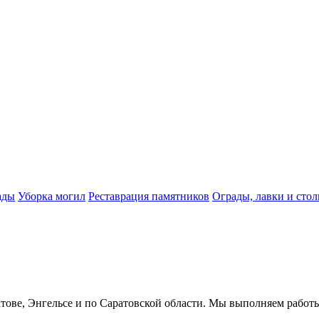
ады
Уборка могил
Реставрация памятников
Ограды, лавки и сто
ове, Энгельсе и по Саратовской области. Мы выполняем работы