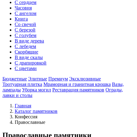
С сердцем
Часовня
С ангелом
Книга
Со свечой
С березой
С голубем
В виде дерева
С лебедем
Скорбящие
В виде скалы
С драпировкой
С цветами
Бюджетные
Элитные
Премиум
Эксклюзивные
Тротуарная плитка
Мраморная и гранитная крошка
Вазы,
лампады
Уборка могил
Реставрация памятников
Ограды,
лавки и столы
Главная
Каталог памятников
Конфессия
Православные
Православные памятники