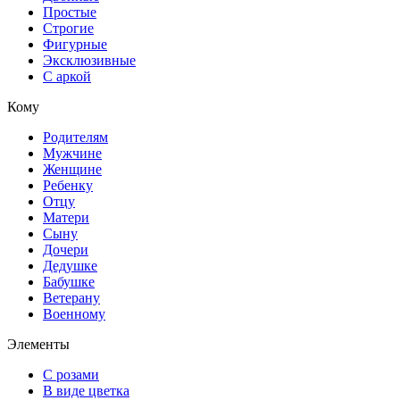
Простые
Строгие
Фигурные
Эксклюзивные
С аркой
Кому
Родителям
Мужчине
Женщине
Ребенку
Отцу
Матери
Сыну
Дочери
Дедушке
Бабушке
Ветерану
Военному
Элементы
С розами
В виде цветка