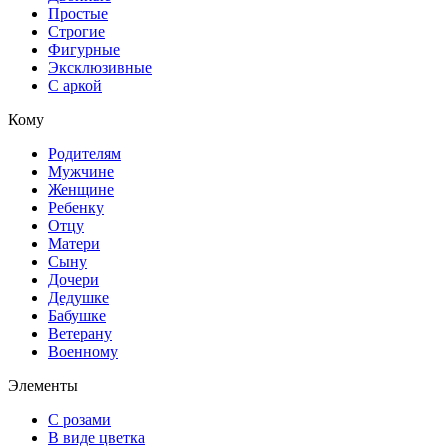
Простые
Строгие
Фигурные
Эксклюзивные
С аркой
Кому
Родителям
Мужчине
Женщине
Ребенку
Отцу
Матери
Сыну
Дочери
Дедушке
Бабушке
Ветерану
Военному
Элементы
С розами
В виде цветка