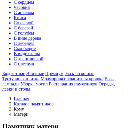
С сердцем
Часовня
С ангелом
Книга
Со свечой
С березой
С голубем
В виде дерева
С лебедем
Скорбящие
В виде скалы
С драпировкой
С цветами
Бюджетные
Элитные
Премиум
Эксклюзивные
Тротуарная плитка
Мраморная и гранитная крошка
Вазы,
лампады
Уборка могил
Реставрация памятников
Ограды,
лавки и столы
Главная
Каталог памятников
Кому
Матери
Памятник матери