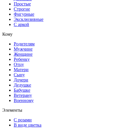
Простые
Строгие
Фигурные
Эксклюзивные
С аркой
Кому
Родителям
Мужчине
Женщине
Ребенку
Отцу
Матери
Сыну
Дочери
Дедушке
Бабушке
Ветерану
Военному
Элементы
С розами
В виде цветка