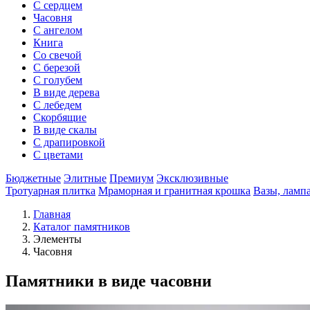
С сердцем
Часовня
С ангелом
Книга
Со свечой
С березой
С голубем
В виде дерева
С лебедем
Скорбящие
В виде скалы
С драпировкой
С цветами
Бюджетные
Элитные
Премиум
Эксклюзивные
Тротуарная плитка
Мраморная и гранитная крошка
Вазы, ламп
Главная
Каталог памятников
Элементы
Часовня
Памятники в виде часовни