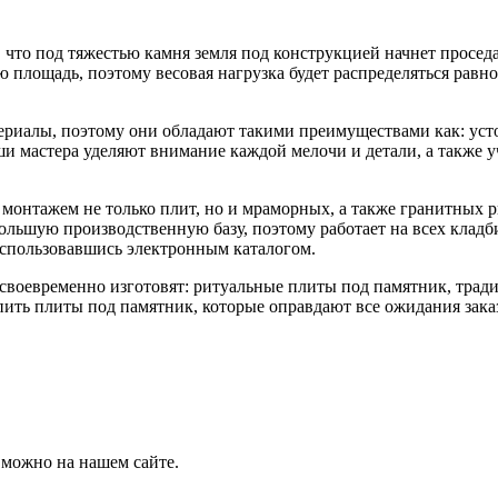
 что под тяжестью камня земля под конструкцией начнет просед
 площадь, поэтому весовая нагрузка будет распределяться равн
риалы, поэтому они обладают такими преимуществами как: усто
и мастера уделяют внимание каждой мелочи и детали, а также у
 монтажем не только плит, но и мраморных, а также гранитных 
большую производственную базу, поэтому работает на всех кла
спользовавшись электронным каталогом.
воевременно изготовят: ритуальные плиты под памятник, тради
упить плиты под памятник, которые оправдают все ожидания зака
 можно на нашем сайте.