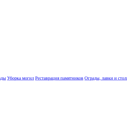
ады
Уборка могил
Реставрация памятников
Ограды, лавки и сто