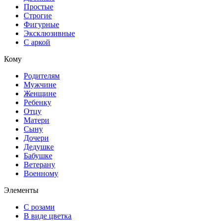
Простые
Строгие
Фигурные
Эксклюзивные
С аркой
Кому
Родителям
Мужчине
Женщине
Ребенку
Отцу
Матери
Сыну
Дочери
Дедушке
Бабушке
Ветерану
Военному
Элементы
С розами
В виде цветка