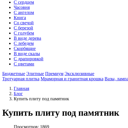
С сердцем
Часовня
С ангелом
Книга
Со свечой
С березой
С голубем
В виде дерева
С лебедем
Скорбящие
В виде скалы
С драпировкой
С цветами
Бюджетные
Элитные
Премиум
Эксклюзивные
Тротуарная плитка
Мраморная и гранитная крошка
Вазы, ламп
Главная
Блог
Купить плиту под памятник
Купить плиту под памятник
Просмотров: 1869