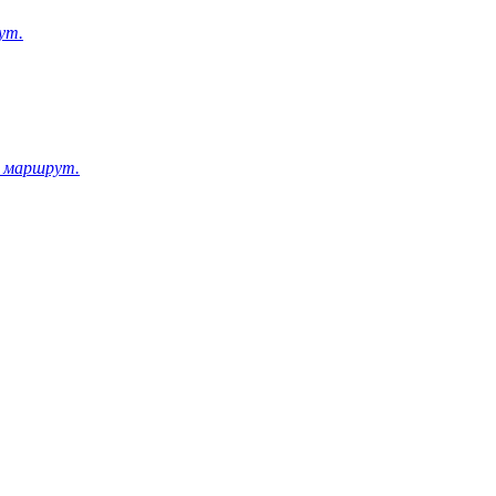
ут.
 маршрут.