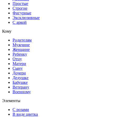
Простые
Строгие
Фигурные
Эксклюзивные
С аркой
Кому
Родителям
Мужчине
Женщине
Ребенку
Отцу
Матери
Сыну
Дочери
Дедушке
Бабушке
Ветерану
Военному
Элементы
С розами
В виде цветка