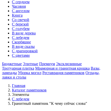
С сердцем
Часовня
С ангелом
Книга
Со свечой
С березой
С голубем
В виде дерева
С лебедем
Скорбящие
В виде скалы
С драпировкой
С цветами
Бюджетные
Элитные
Премиум
Эксклюзивные
Тротуарная плитка
Мраморная и гранитная крошка
Вазы,
лампады
Уборка могил
Реставрация памятников
Ограды,
лавки и столы
Главная
Каталог памятников
Элементы
С лебедем
Гранитный памятник "К чему сейчас слова"