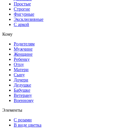
Простые
Строгие
Фигурные
Эксклюзивные
С аркой
Кому
Родителям
Мужчине
Женщине
Ребенку
Отцу
Матери
Сыну
Дочери
Дедушке
Бабушке
Ветерану
Военному
Элементы
С розами
В виде цветка