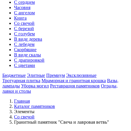
С сердцем
Часовня
С ангелом
Книга
Со свечой
С березой
С голубем
В виде дерева
С лебедем
Скорбящие
В виде скалы
С драпировкой
С цветами
Бюджетные
Элитные
Премиум
Эксклюзивные
Тротуарная плитка
Мраморная и гранитная крошка
Вазы,
лампады
Уборка могил
Реставрация памятников
Ограды,
лавки и столы
Главная
Каталог памятников
Элементы
Со свечой
Гранитный памятник "Свеча и лавровая ветвь"