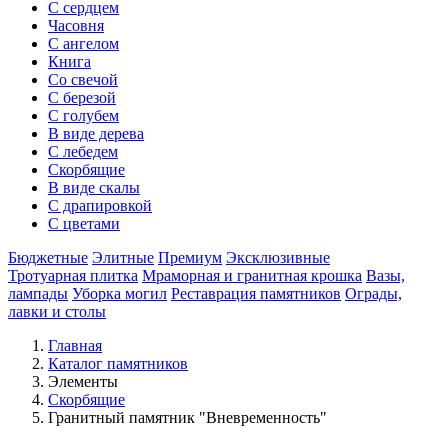
С сердцем
Часовня
С ангелом
Книга
Со свечой
С березой
С голубем
В виде дерева
С лебедем
Скорбящие
В виде скалы
С драпировкой
С цветами
Бюджетные
Элитные
Премиум
Эксклюзивные
Тротуарная плитка
Мраморная и гранитная крошка
Вазы,
лампады
Уборка могил
Реставрация памятников
Ограды,
лавки и столы
Главная
Каталог памятников
Элементы
Скорбящие
Гранитный памятник "Вневременность"