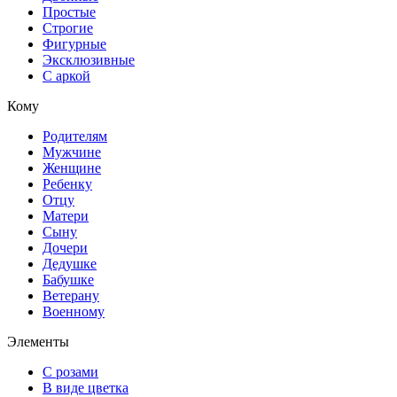
Простые
Строгие
Фигурные
Эксклюзивные
С аркой
Кому
Родителям
Мужчине
Женщине
Ребенку
Отцу
Матери
Сыну
Дочери
Дедушке
Бабушке
Ветерану
Военному
Элементы
С розами
В виде цветка