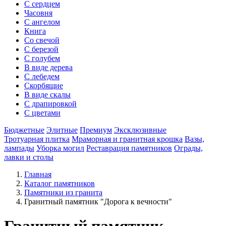
С сердцем
Часовня
С ангелом
Книга
Со свечой
С березой
С голубем
В виде дерева
С лебедем
Скорбящие
В виде скалы
С драпировкой
С цветами
Бюджетные
Элитные
Премиум
Эксклюзивные
Тротуарная плитка
Мраморная и гранитная крошка
Вазы,
лампады
Уборка могил
Реставрация памятников
Ограды,
лавки и столы
Главная
Каталог памятников
Памятники из гранита
Гранитный памятник "Дорога к вечности"