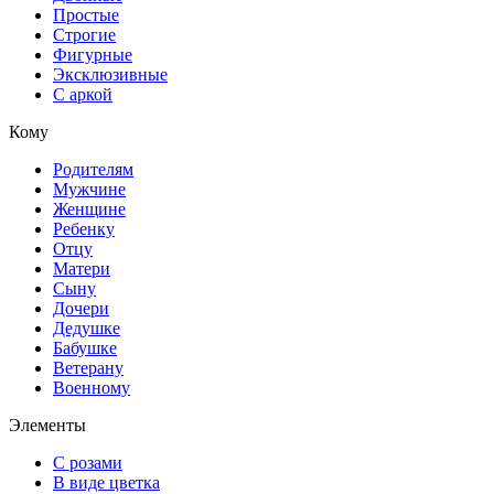
Простые
Строгие
Фигурные
Эксклюзивные
С аркой
Кому
Родителям
Мужчине
Женщине
Ребенку
Отцу
Матери
Сыну
Дочери
Дедушке
Бабушке
Ветерану
Военному
Элементы
С розами
В виде цветка