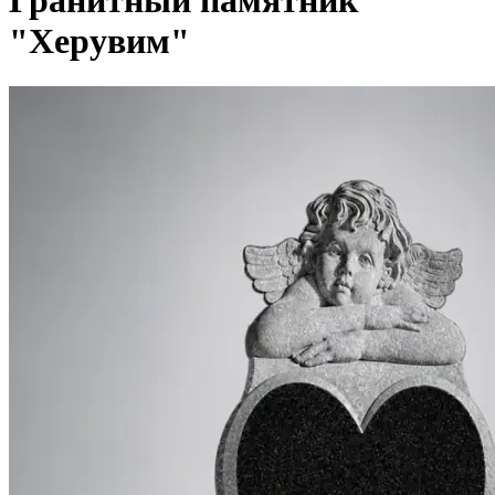
Гранитный памятник
"Херувим"