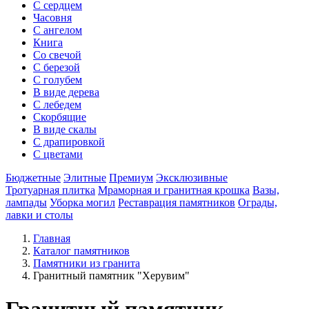
С сердцем
Часовня
С ангелом
Книга
Со свечой
С березой
С голубем
В виде дерева
С лебедем
Скорбящие
В виде скалы
С драпировкой
С цветами
Бюджетные
Элитные
Премиум
Эксклюзивные
Тротуарная плитка
Мраморная и гранитная крошка
Вазы,
лампады
Уборка могил
Реставрация памятников
Ограды,
лавки и столы
Главная
Каталог памятников
Памятники из гранита
Гранитный памятник "Херувим"