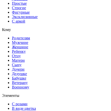
Простые
Строгие
Фигурные
Эксклюзивные
С аркой
Кому
Родителям
Мужчине
Женщине
Ребенку
Отцу
Матери
Сыну
Дочери
Дедушке
Бабушке
Ветерану
Военному
Элементы
С розами
В виде цветка