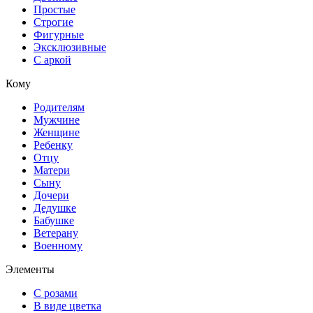
Простые
Строгие
Фигурные
Эксклюзивные
С аркой
Кому
Родителям
Мужчине
Женщине
Ребенку
Отцу
Матери
Сыну
Дочери
Дедушке
Бабушке
Ветерану
Военному
Элементы
С розами
В виде цветка