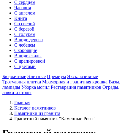
С сердцем
Часовня
С ангелом
Книга
Со свечой
С березой
С голубем
В виде дерева
С лебедем
Скорбящие
В виде скалы
С драпировкой
С цветами
Бюджетные
Элитные
Премиум
Эксклюзивные
Тротуарная плитка
Мраморная и гранитная крошка
Вазы,
лампады
Уборка могил
Реставрация памятников
Ограды,
лавки и столы
Главная
Каталог памятников
Памятники из гранита
Гранитный памятник "Каменные Розы"