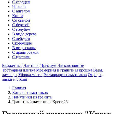
С сердцем
Часовня
С ангелом
Книга
Со свечой
С березой
С голубем
В виде дерева
С лебедем
Скорбящие
В виде скалы
С драпировкой
С цветами
Бюджетные
Элитные
Премиум
Эксклюзивные
Тротуарная плитка
Мраморная и гранитная крошка
Вазы,
лампады
Уборка могил
Реставрация памятников
Ограды,
лавки и столы
Главная
Каталог памятников
Памятники из гранита
Гранитный памятник "Крест 23"