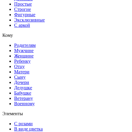
Простые
Строгие
Фигурные
Эксклюзивные
С аркой
Кому
Родителям
Мужчине
Женщине
Ребенку
Отцу
Матери
Сыну
Дочери
Дедушке
Бабушке
Ветерану
Военному
Элементы
С розами
В виде цветка