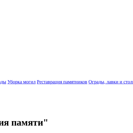
ады
Уборка могил
Реставрация памятников
Ограды, лавки и сто
ия памяти"