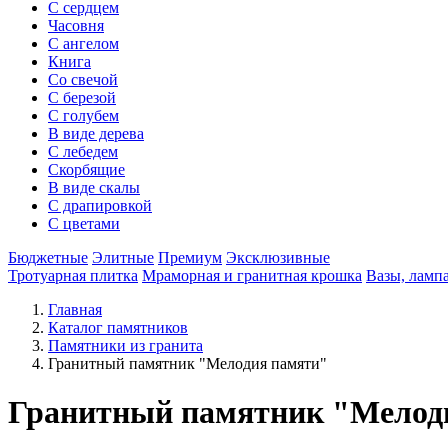
С сердцем
Часовня
С ангелом
Книга
Со свечой
С березой
С голубем
В виде дерева
С лебедем
Скорбящие
В виде скалы
С драпировкой
С цветами
Бюджетные
Элитные
Премиум
Эксклюзивные
Тротуарная плитка
Мраморная и гранитная крошка
Вазы, ламп
Главная
Каталог памятников
Памятники из гранита
Гранитный памятник "Мелодия памяти"
Гранитный памятник "Мелод