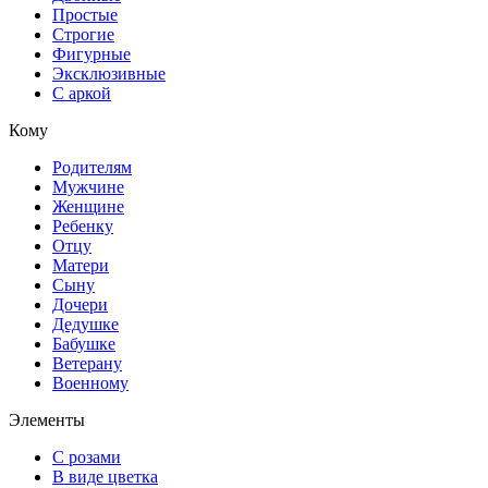
Простые
Строгие
Фигурные
Эксклюзивные
С аркой
Кому
Родителям
Мужчине
Женщине
Ребенку
Отцу
Матери
Сыну
Дочери
Дедушке
Бабушке
Ветерану
Военному
Элементы
С розами
В виде цветка