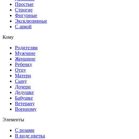
Простые
Строгие
Фигурные
Эксклюзивные
С аркой
Кому
Родителям
Мужчине
Женщине
Ребенку
Отцу
Матери
Сыну
Дочери
Дедушке
Бабушке
Ветерану
Военному
Элементы
С розами
В виде цветка