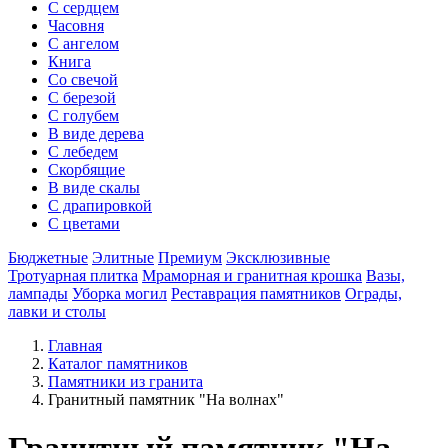
С сердцем
Часовня
С ангелом
Книга
Со свечой
С березой
С голубем
В виде дерева
С лебедем
Скорбящие
В виде скалы
С драпировкой
С цветами
Бюджетные
Элитные
Премиум
Эксклюзивные
Тротуарная плитка
Мраморная и гранитная крошка
Вазы,
лампады
Уборка могил
Реставрация памятников
Ограды,
лавки и столы
Главная
Каталог памятников
Памятники из гранита
Гранитный памятник "На волнах"