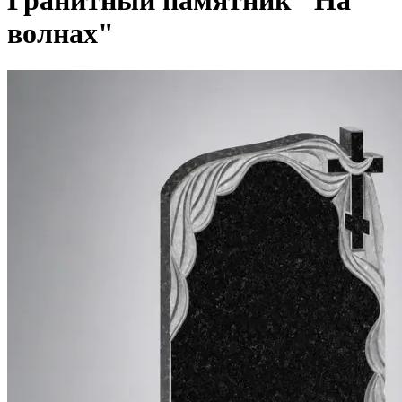
Гранитный памятник "На
волнах"