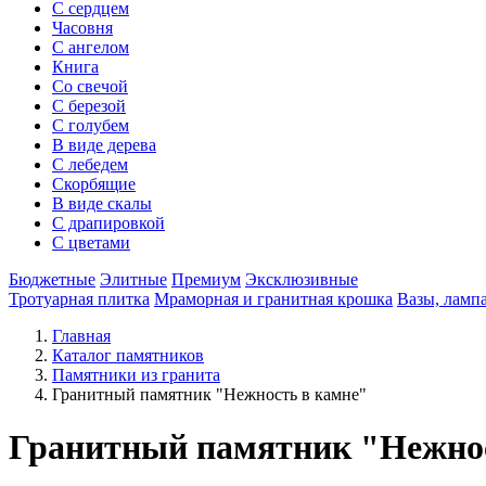
С сердцем
Часовня
С ангелом
Книга
Со свечой
С березой
С голубем
В виде дерева
С лебедем
Скорбящие
В виде скалы
С драпировкой
С цветами
Бюджетные
Элитные
Премиум
Эксклюзивные
Тротуарная плитка
Мраморная и гранитная крошка
Вазы, ламп
Главная
Каталог памятников
Памятники из гранита
Гранитный памятник "Нежность в камне"
Гранитный памятник "Нежнос