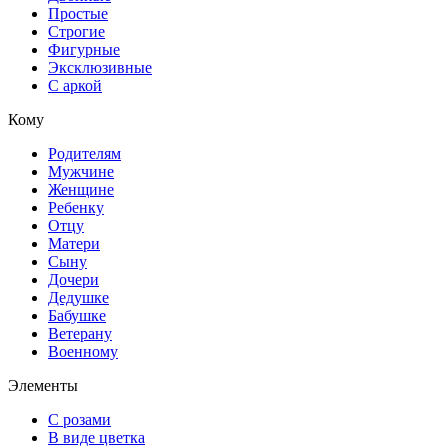
Простые
Строгие
Фигурные
Эксклюзивные
С аркой
Кому
Родителям
Мужчине
Женщине
Ребенку
Отцу
Матери
Сыну
Дочери
Дедушке
Бабушке
Ветерану
Военному
Элементы
С розами
В виде цветка