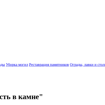
ады
Уборка могил
Реставрация памятников
Ограды, лавки и сто
ть в камне"