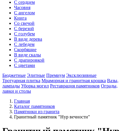
С сердцем
Часовня
С ангелом
Книга
Со свечой
С березой
С голубем
В виде дерева
С лебедем
Скорбящие
В виде скалы
С драпировкой
С цветами
Бюджетные
Элитные
Премиум
Эксклюзивные
Тротуарная плитка
Мраморная и гранитная крошка
Вазы,
лампады
Уборка могил
Реставрация памятников
Ограды,
лавки и столы
Главная
Каталог памятников
Памятники из гранита
Гранитный памятник "Нур вечности"