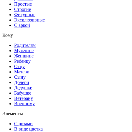
Простые
Строгие
Фигурные
Эксклюзивные
С аркой
Кому
Родителям
Мужчине
Женщине
Ребенку
Отцу
Матери
Сыну
Дочери
Дедушке
Бабушке
Ветерану
Военному
Элементы
С розами
В виде цветка