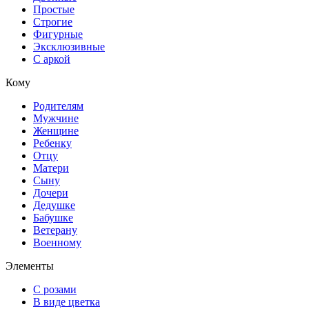
Простые
Строгие
Фигурные
Эксклюзивные
С аркой
Кому
Родителям
Мужчине
Женщине
Ребенку
Отцу
Матери
Сыну
Дочери
Дедушке
Бабушке
Ветерану
Военному
Элементы
С розами
В виде цветка