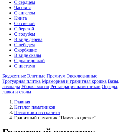
С сердцем
Часовня
С ангелом
Книга
Со свечой
С березой
С голубем
В виде дерева
С лебедем
Скорбящие
В виде скалы
С драпировкой
С цветами
Бюджетные
Элитные
Премиум
Эксклюзивные
Тротуарная плитка
Мраморная и гранитная крошка
Вазы,
лампады
Уборка могил
Реставрация памятников
Ограды,
лавки и столы
Главная
Каталог памятников
Памятники из гранита
Гранитный памятник "Память в цветке"