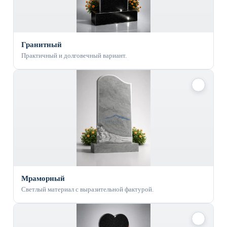
Гранитный
Практичный и долговечный вариант.
✓
Мраморный
Светлый материал с выразительной фактурой.
✓