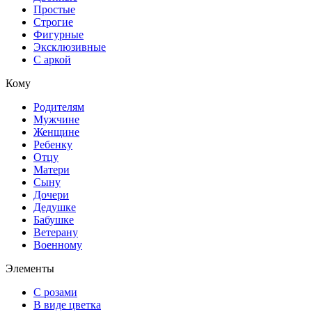
Простые
Строгие
Фигурные
Эксклюзивные
С аркой
Кому
Родителям
Мужчине
Женщине
Ребенку
Отцу
Матери
Сыну
Дочери
Дедушке
Бабушке
Ветерану
Военному
Элементы
С розами
В виде цветка