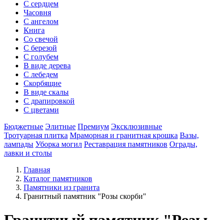
С сердцем
Часовня
С ангелом
Книга
Со свечой
С березой
С голубем
В виде дерева
С лебедем
Скорбящие
В виде скалы
С драпировкой
С цветами
Бюджетные
Элитные
Премиум
Эксклюзивные
Тротуарная плитка
Мраморная и гранитная крошка
Вазы,
лампады
Уборка могил
Реставрация памятников
Ограды,
лавки и столы
Главная
Каталог памятников
Памятники из гранита
Гранитный памятник "Розы скорби"