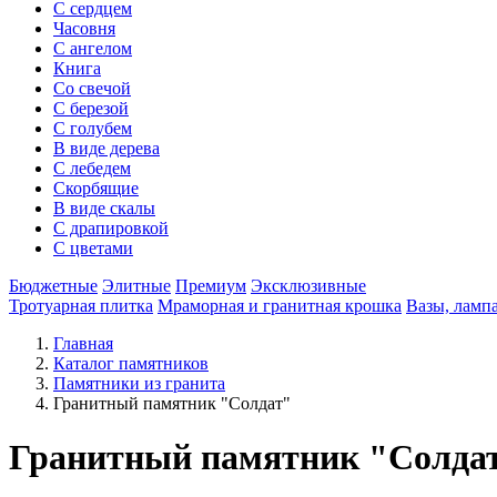
С сердцем
Часовня
С ангелом
Книга
Со свечой
С березой
С голубем
В виде дерева
С лебедем
Скорбящие
В виде скалы
С драпировкой
С цветами
Бюджетные
Элитные
Премиум
Эксклюзивные
Тротуарная плитка
Мраморная и гранитная крошка
Вазы, ламп
Главная
Каталог памятников
Памятники из гранита
Гранитный памятник "Солдат"
Гранитный памятник "Солда