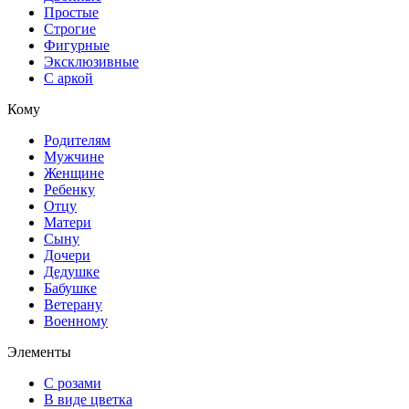
Простые
Строгие
Фигурные
Эксклюзивные
С аркой
Кому
Родителям
Мужчине
Женщине
Ребенку
Отцу
Матери
Сыну
Дочери
Дедушке
Бабушке
Ветерану
Военному
Элементы
С розами
В виде цветка