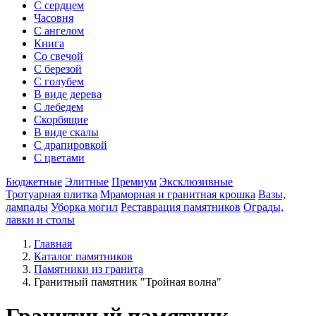
С сердцем
Часовня
С ангелом
Книга
Со свечой
С березой
С голубем
В виде дерева
С лебедем
Скорбящие
В виде скалы
С драпировкой
С цветами
Бюджетные
Элитные
Премиум
Эксклюзивные
Тротуарная плитка
Мраморная и гранитная крошка
Вазы,
лампады
Уборка могил
Реставрация памятников
Ограды,
лавки и столы
Главная
Каталог памятников
Памятники из гранита
Гранитный памятник "Тройная волна"