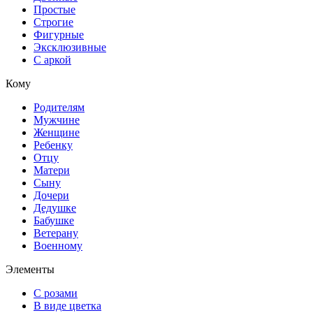
Простые
Строгие
Фигурные
Эксклюзивные
С аркой
Кому
Родителям
Мужчине
Женщине
Ребенку
Отцу
Матери
Сыну
Дочери
Дедушке
Бабушке
Ветерану
Военному
Элементы
С розами
В виде цветка