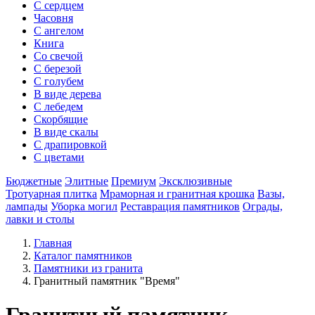
С сердцем
Часовня
С ангелом
Книга
Со свечой
С березой
С голубем
В виде дерева
С лебедем
Скорбящие
В виде скалы
С драпировкой
С цветами
Бюджетные
Элитные
Премиум
Эксклюзивные
Тротуарная плитка
Мраморная и гранитная крошка
Вазы,
лампады
Уборка могил
Реставрация памятников
Ограды,
лавки и столы
Главная
Каталог памятников
Памятники из гранита
Гранитный памятник "Время"