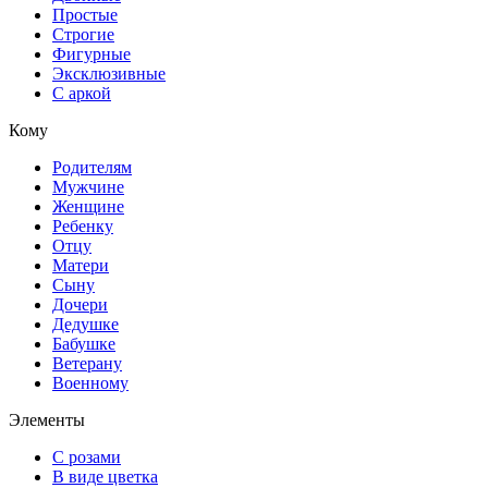
Простые
Строгие
Фигурные
Эксклюзивные
С аркой
Кому
Родителям
Мужчине
Женщине
Ребенку
Отцу
Матери
Сыну
Дочери
Дедушке
Бабушке
Ветерану
Военному
Элементы
С розами
В виде цветка