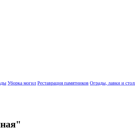
ады
Уборка могил
Реставрация памятников
Ограды, лавки и сто
нная"