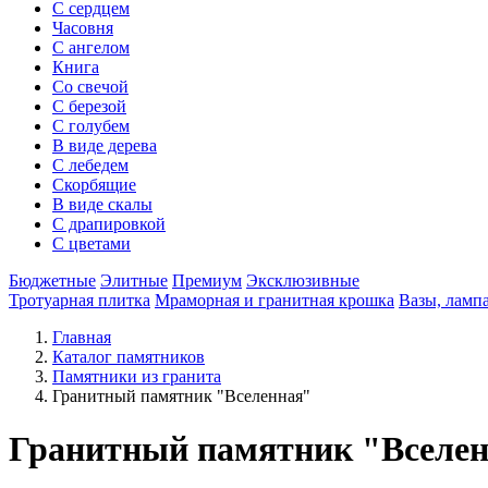
С сердцем
Часовня
С ангелом
Книга
Со свечой
С березой
С голубем
В виде дерева
С лебедем
Скорбящие
В виде скалы
С драпировкой
С цветами
Бюджетные
Элитные
Премиум
Эксклюзивные
Тротуарная плитка
Мраморная и гранитная крошка
Вазы, ламп
Главная
Каталог памятников
Памятники из гранита
Гранитный памятник "Вселенная"
Гранитный памятник "Вселе