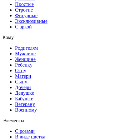
Простые
Строгие
Фигурные
Эксклюзивные
С аркой
Кому
Родителям
Мужчине
Женщине
Ребенку
Отцу
Матери
Сыну
Дочери
Дедушке
Бабушке
Ветерану
Военному
Элементы
С розами
В виде цветка