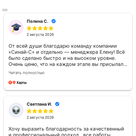
Полина С.
2 августа 2026
От всей души благодарю команду компании
«Синай‑С» и отдельно — менеджера Елену! Всё
было сделано быстро и на высоком уровне.
Очень ценю, что на каждом этапе вы присылали
фото- и видеоотчёты — это давало уверенность
Читать полностью
и спокойствие. Отдельно спасибо за то, что
успели установить памятник к памятной
дате — для меня это было очень важно.
Благодарю каждого сотрудника компании
«Синай‑С» за чуткость, профессионализм и
Светлана И.
проделанную работу! 🙏
2 августа 2026
Хочу выразить благодарность за качественный
и профессиональный подход , все работы