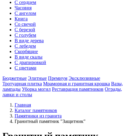
С сердцем
Часовня
С ангелом
Книга
Со свечой
С березой
С голубем
В виде дерева
С лебедем
Скорбящие
В виде скалы
С драпировкой
С цветами
Бюджетные
Элитные
Премиум
Эксклюзивные
Тротуарная плитка
Мраморная и гранитная крошка
Вазы,
лампады
Уборка могил
Реставрация памятников
Ограды,
лавки и столы
Главная
Каталог памятников
Памятники из гранита
Гранитный памятник "Защитник"