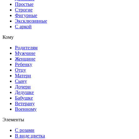
Простые
Строгие
Фигурные
Эксклюзивные
С аркой
Кому
Родителям
Мужчине
Женщине
Ребенку
Отцу
Матери
Сыну
Дочери
Дедушке
Бабушке
Ветерану
Военному
Элементы
С розами
В виде цветка