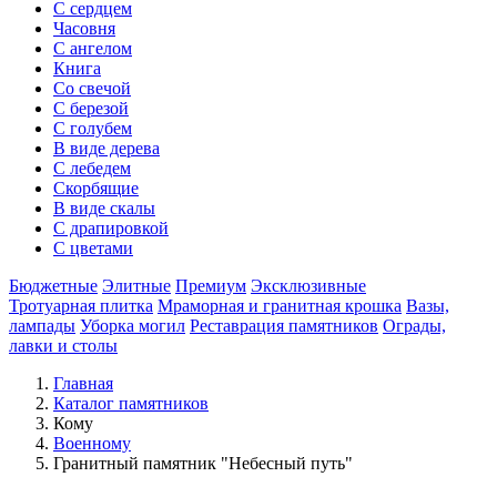
С сердцем
Часовня
С ангелом
Книга
Со свечой
С березой
С голубем
В виде дерева
С лебедем
Скорбящие
В виде скалы
С драпировкой
С цветами
Бюджетные
Элитные
Премиум
Эксклюзивные
Тротуарная плитка
Мраморная и гранитная крошка
Вазы,
лампады
Уборка могил
Реставрация памятников
Ограды,
лавки и столы
Главная
Каталог памятников
Кому
Военному
Гранитный памятник "Небесный путь"