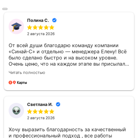
Полина С.
2 августа 2026
От всей души благодарю команду компании
«Синай‑С» и отдельно — менеджера Елену! Всё
было сделано быстро и на высоком уровне.
Очень ценю, что на каждом этапе вы присылали
фото- и видеоотчёты — это давало уверенность
Читать полностью
и спокойствие. Отдельно спасибо за то, что
успели установить памятник к памятной
дате — для меня это было очень важно.
Благодарю каждого сотрудника компании
«Синай‑С» за чуткость, профессионализм и
Светлана И.
проделанную работу! 🙏
2 августа 2026
Хочу выразить благодарность за качественный
и профессиональный подход , все работы