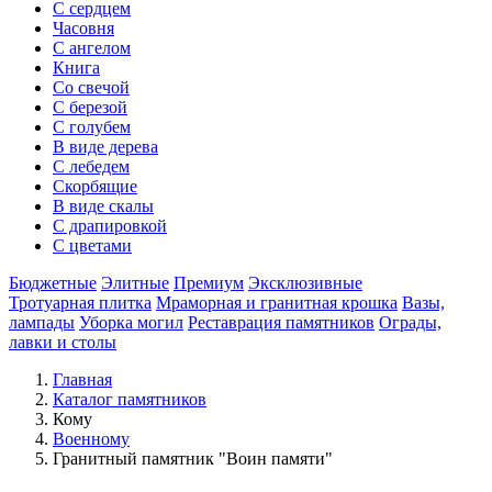
С сердцем
Часовня
С ангелом
Книга
Со свечой
С березой
С голубем
В виде дерева
С лебедем
Скорбящие
В виде скалы
С драпировкой
С цветами
Бюджетные
Элитные
Премиум
Эксклюзивные
Тротуарная плитка
Мраморная и гранитная крошка
Вазы,
лампады
Уборка могил
Реставрация памятников
Ограды,
лавки и столы
Главная
Каталог памятников
Кому
Военному
Гранитный памятник "Воин памяти"