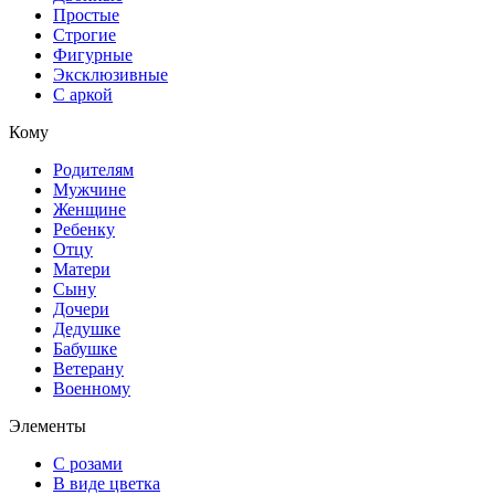
Простые
Строгие
Фигурные
Эксклюзивные
С аркой
Кому
Родителям
Мужчине
Женщине
Ребенку
Отцу
Матери
Сыну
Дочери
Дедушке
Бабушке
Ветерану
Военному
Элементы
С розами
В виде цветка