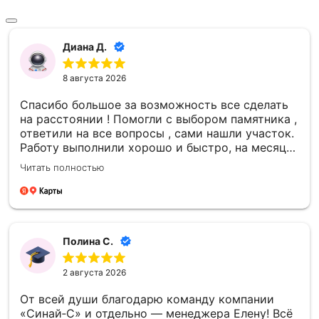
Диана Д.
8 августа 2026
Спасибо большое за возможность все сделать
на расстоянии ! Помогли с выбором памятника ,
ответили на все вопросы , сами нашли участок.
Работу выполнили хорошо и быстро, на месяц
раньше даты в договоре. Ничего не навязывали
Читать полностью
, сумма НЕ увеличилась в итоге - все честно.
Полина С.
2 августа 2026
От всей души благодарю команду компании
«Синай‑С» и отдельно — менеджера Елену! Всё