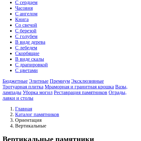
С сердцем
Часовня
С ангелом
Книга
Со свечой
С березой
С голубем
В виде дерева
С лебедем
Скорбящие
В виде скалы
С драпировкой
С цветами
Бюджетные
Элитные
Премиум
Эксклюзивные
Тротуарная плитка
Мраморная и гранитная крошка
Вазы,
лампады
Уборка могил
Реставрация памятников
Ограды,
лавки и столы
Главная
Каталог памятников
Ориентация
Вертикальные
Вертикальные памятники