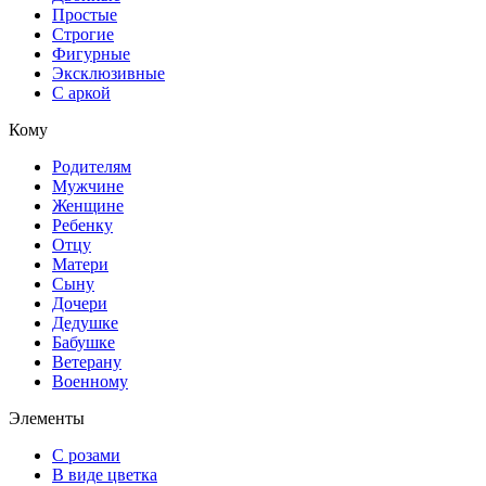
Простые
Строгие
Фигурные
Эксклюзивные
С аркой
Кому
Родителям
Мужчине
Женщине
Ребенку
Отцу
Матери
Сыну
Дочери
Дедушке
Бабушке
Ветерану
Военному
Элементы
С розами
В виде цветка