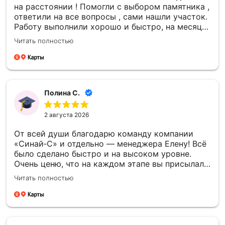
на расстоянии ! Помогли с выбором памятника ,
ответили на все вопросы , сами нашли участок.
Работу выполнили хорошо и быстро, на месяц
раньше даты в договоре. Ничего не навязывали
Читать полностью
, сумма НЕ увеличилась в итоге - все честно.
Полина С.
2 августа 2026
От всей души благодарю команду компании
«Синай‑С» и отдельно — менеджера Елену! Всё
было сделано быстро и на высоком уровне.
Очень ценю, что на каждом этапе вы присылали
фото- и видеоотчёты — это давало уверенность
Читать полностью
и спокойствие. Отдельно спасибо за то, что
успели установить памятник к памятной
дате — для меня это было очень важно.
Благодарю каждого сотрудника компании
«Синай‑С» за чуткость, профессионализм и