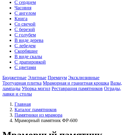
С сердцем
Часовня
С ангелом
Книга
Со свечой
С березой
С голубем
В виде дерева
С лебедем
Скорбящие
В виде скалы
С драпировкой
С цветами
Бюджетные
Элитные
Премиум
Эксклюзивные
Тротуарная плитка
Мраморная и гранитная крошка
Вазы,
лампады
Уборка могил
Реставрация памятников
Ограды,
лавки и столы
Главная
Каталог памятников
Памятники из мрамора
Мраморный памятник ФР-600