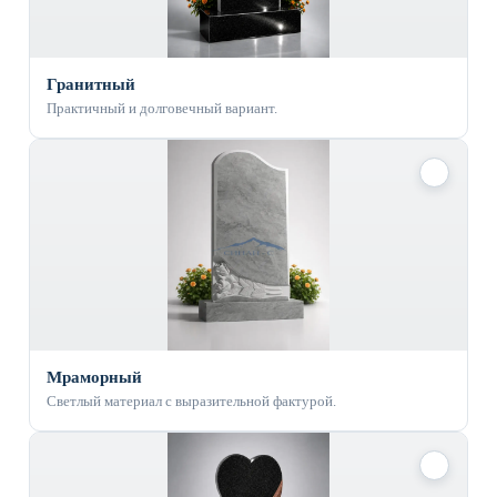
Гранитный
Практичный и долговечный вариант.
✓
Мраморный
Светлый материал с выразительной фактурой.
✓