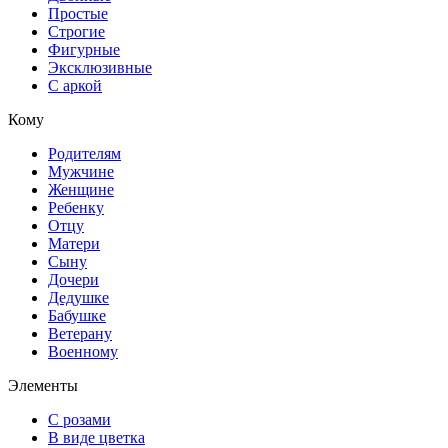
Простые
Строгие
Фигурные
Эксклюзивные
С аркой
Кому
Родителям
Мужчине
Женщине
Ребенку
Отцу
Матери
Сыну
Дочери
Дедушке
Бабушке
Ветерану
Военному
Элементы
С розами
В виде цветка