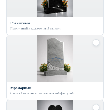
Гранитный
Практичный и долговечный вариант.
✓
Мраморный
Светлый материал с выразительной фактурой.
✓