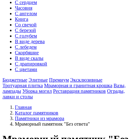
С сердцем
Часовня
С ангелом
Книга
Со свечой
С березой
С голубем
В виде дерева
С лебедем
Скорбящие
В виде скалы
С драпировкой
С цветами
Бюджетные
Элитные
Премиум
Эксклюзивные
Тротуарная плитка
Мраморная и гранитная крошка
Вазы,
лампады
Уборка могил
Реставрация памятников
Ограды,
лавки и столы
Главная
Каталог памятников
Памятники из мрамора
Мраморный памятник "Без ответа"