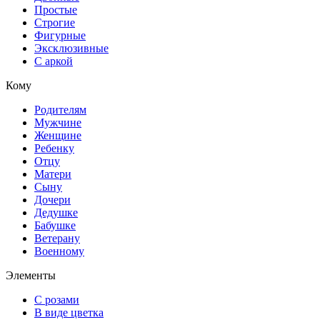
Простые
Строгие
Фигурные
Эксклюзивные
С аркой
Кому
Родителям
Мужчине
Женщине
Ребенку
Отцу
Матери
Сыну
Дочери
Дедушке
Бабушке
Ветерану
Военному
Элементы
С розами
В виде цветка