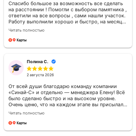
Спасибо большое за возможность все сделать
на расстоянии ! Помогли с выбором памятника ,
ответили на все вопросы , сами нашли участок.
Работу выполнили хорошо и быстро, на месяц
раньше даты в договоре. Ничего не навязывали
Читать полностью
, сумма НЕ увеличилась в итоге - все честно.
Полина С.
2 августа 2026
От всей души благодарю команду компании
«Синай‑С» и отдельно — менеджера Елену! Всё
было сделано быстро и на высоком уровне.
Очень ценю, что на каждом этапе вы присылали
фото- и видеоотчёты — это давало уверенность
Читать полностью
и спокойствие. Отдельно спасибо за то, что
успели установить памятник к памятной
дате — для меня это было очень важно.
Благодарю каждого сотрудника компании