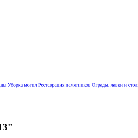
ады
Уборка могил
Реставрация памятников
Ограды, лавки и сто
13"