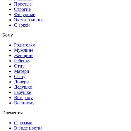
Простые
Строгие
Фигурные
Эксклюзивные
С аркой
Кому
Родителям
Мужчине
Женщине
Ребенку
Отцу
Матери
Сыну
Дочери
Дедушке
Бабушке
Ветерану
Военному
Элементы
С розами
В виде цветка