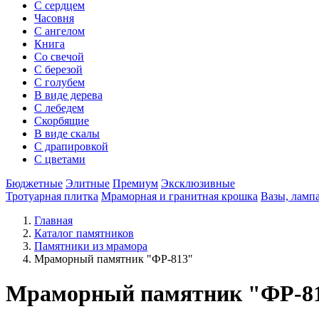
С сердцем
Часовня
С ангелом
Книга
Со свечой
С березой
С голубем
В виде дерева
С лебедем
Скорбящие
В виде скалы
С драпировкой
С цветами
Бюджетные
Элитные
Премиум
Эксклюзивные
Тротуарная плитка
Мраморная и гранитная крошка
Вазы, ламп
Главная
Каталог памятников
Памятники из мрамора
Мраморный памятник "ФР-813"
Мраморный памятник "ФР-8