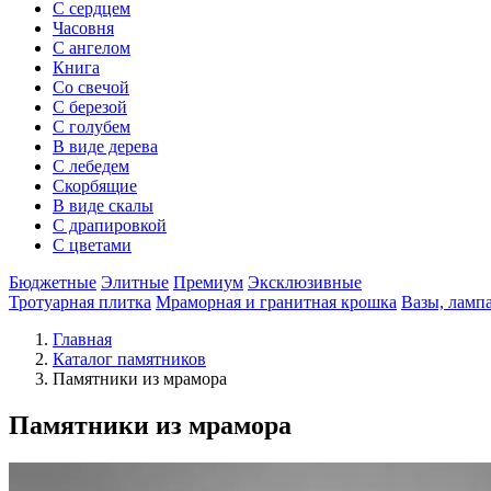
С сердцем
Часовня
С ангелом
Книга
Со свечой
С березой
С голубем
В виде дерева
С лебедем
Скорбящие
В виде скалы
С драпировкой
С цветами
Бюджетные
Элитные
Премиум
Эксклюзивные
Тротуарная плитка
Мраморная и гранитная крошка
Вазы, ламп
Главная
Каталог памятников
Памятники из мрамора
Памятники из мрамора