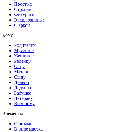
Простые
Строгие
Фигурные
Эксклюзивные
С аркой
Кому
Родителям
Мужчине
Женщине
Ребенку
Отцу
Матери
Сыну
Дочери
Дедушке
Бабушке
Ветерану
Военному
Элементы
С розами
В виде цветка