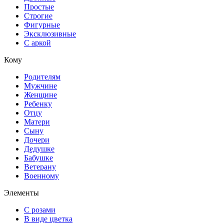
Простые
Строгие
Фигурные
Эксклюзивные
С аркой
Кому
Родителям
Мужчине
Женщине
Ребенку
Отцу
Матери
Сыну
Дочери
Дедушке
Бабушке
Ветерану
Военному
Элементы
С розами
В виде цветка