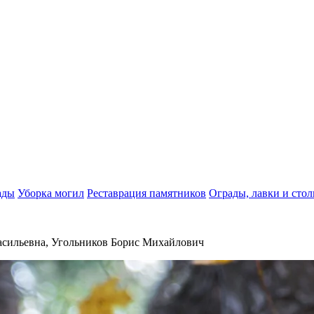
ады
Уборка могил
Реставрация памятников
Ограды, лавки и сто
асильевна, Угольников Борис Михайлович