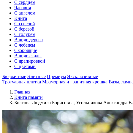
С сердцем
Часовня
С ангелом
Книга
Со свечой
С березой
С голубем
В виде дерева
С лебедем
Скорбящие
В виде скалы
С драпировкой
С цветами
Бюджетные
Элитные
Премиум
Эксклюзивные
Тротуарная плитка
Мраморная и гранитная крошка
Вазы, ламп
Главная
Книга памяти
Болтова Людмила Борисовна, Угольникова Александра В