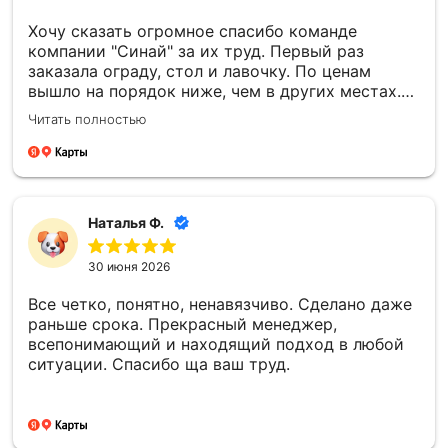
Хочу сказать огромное спасибо команде
компании "Синай" за их труд. Первый раз
заказала ограду, стол и лавочку. По ценам
вышло на порядок ниже, чем в других местах.
Все установили в срок, прислали фотоотчёт.
Читать полностью
Второй раз заказали памятник. Информировали
о каждом этапе изготовления, согласовывали
все моменты. По моей просьбе внесли
изменения в фото. Работы по установке провели
раньше срока, на всех этапах установки также
Наталья Ф.
присылали фотоотчёт. Все сделали очень
хорошо, на совесть! Отдельную благодарность
30 июня 2026
хочу выразить менеджеру Елене, невероятная
девушка, очень отзывчивая, всегда на связи!
Все четко, понятно, ненавязчиво. Сделано даже
Большое спасибо!
раньше срока. Прекрасный менеджер,
всепонимающий и находящий подход в любой
ситуации. Спасибо ща ваш труд.