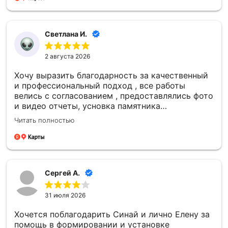
дате — для меня это было очень важно.
Благодарю каждого сотрудника компании
«Синай‑С» за чуткость, профессионализм и
Светлана И.
проделанную работу! 🙏
2 августа 2026
Хочу выразить благодарность за качественный
и профессиональный подход , все работы
велись с согласованием , предоставлялись фото
и видео отчеты, усновка памятника
качественная , большое спасибо компании
Читать полностью
Сергей А.
31 июля 2026
Хочется поблагодарить Синай и лично Елену за
помощь в формировании и установке