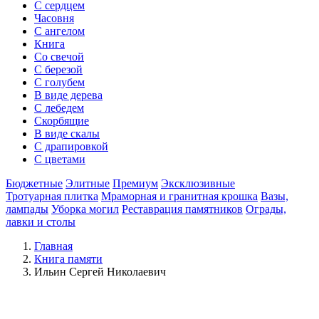
С сердцем
Часовня
С ангелом
Книга
Со свечой
С березой
С голубем
В виде дерева
С лебедем
Скорбящие
В виде скалы
С драпировкой
С цветами
Бюджетные
Элитные
Премиум
Эксклюзивные
Тротуарная плитка
Мраморная и гранитная крошка
Вазы,
лампады
Уборка могил
Реставрация памятников
Ограды,
лавки и столы
Главная
Книга памяти
Ильин Сергей Николаевич