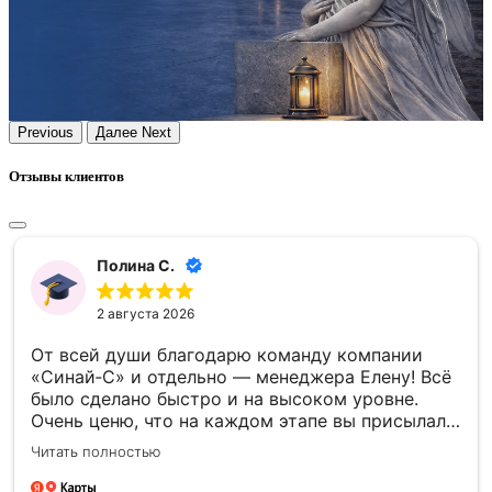
Previous
Далее
Next
Отзывы клиентов
Полина С.
2 августа 2026
От всей души благодарю команду компании
«Синай‑С» и отдельно — менеджера Елену! Всё
было сделано быстро и на высоком уровне.
Очень ценю, что на каждом этапе вы присылали
фото- и видеоотчёты — это давало уверенность
Читать полностью
и спокойствие. Отдельно спасибо за то, что
успели установить памятник к памятной