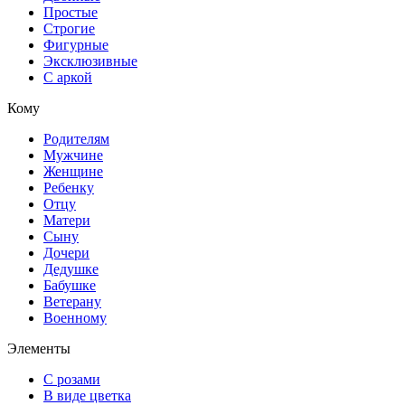
Простые
Строгие
Фигурные
Эксклюзивные
С аркой
Кому
Родителям
Мужчине
Женщине
Ребенку
Отцу
Матери
Сыну
Дочери
Дедушке
Бабушке
Ветерану
Военному
Элементы
С розами
В виде цветка