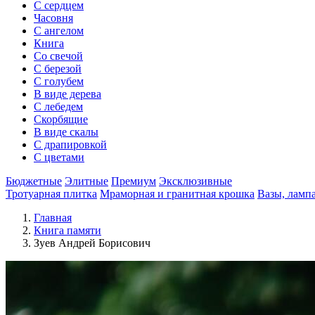
С сердцем
Часовня
С ангелом
Книга
Со свечой
С березой
С голубем
В виде дерева
С лебедем
Скорбящие
В виде скалы
С драпировкой
С цветами
Бюджетные
Элитные
Премиум
Эксклюзивные
Тротуарная плитка
Мраморная и гранитная крошка
Вазы, ламп
Главная
Книга памяти
Зуев Андрей Борисович