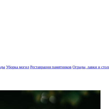
ады
Уборка могил
Реставрация памятников
Ограды, лавки и сто