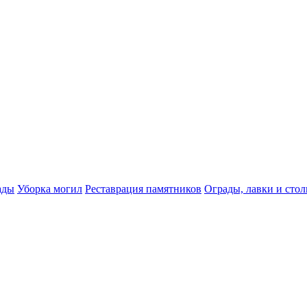
ады
Уборка могил
Реставрация памятников
Ограды, лавки и сто