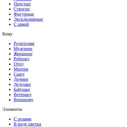
Простые
Строгие
Фигурные
Эксклюзивные
С аркой
Кому
Родителям
Мужчине
Женщине
Ребенку
Отцу
Матери
Сыну
Дочери
Дедушке
Бабушке
Ветерану
Военному
Элементы
С розами
В виде цветка