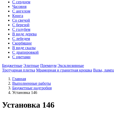
С сердцем
Часовня
С ангелом
Книга
Со свечой
С березой
С голубем
В виде дерева
С лебедем
Скорбящие
В виде скалы
С драпировкой
С цветами
Бюджетные
Элитные
Премиум
Эксклюзивные
Тротуарная плитка
Мраморная и гранитная крошка
Вазы, ламп
Главная
Выполненные работы
Бюджетные надгробия
Установка 146
Установка 146