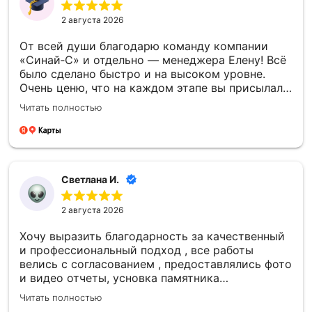
2 августа 2026
От всей души благодарю команду компании
«Синай‑С» и отдельно — менеджера Елену! Всё
было сделано быстро и на высоком уровне.
Очень ценю, что на каждом этапе вы присылали
фото- и видеоотчёты — это давало уверенность
Читать полностью
и спокойствие. Отдельно спасибо за то, что
успели установить памятник к памятной
дате — для меня это было очень важно.
Благодарю каждого сотрудника компании
«Синай‑С» за чуткость, профессионализм и
Светлана И.
проделанную работу! 🙏
2 августа 2026
Хочу выразить благодарность за качественный
и профессиональный подход , все работы
велись с согласованием , предоставлялись фото
и видео отчеты, усновка памятника
качественная , большое спасибо компании
Читать полностью