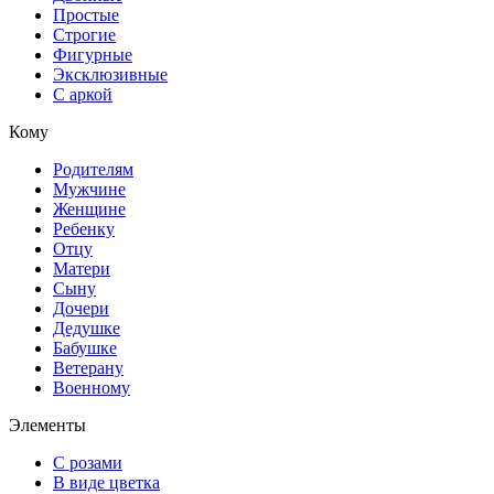
Простые
Строгие
Фигурные
Эксклюзивные
С аркой
Кому
Родителям
Мужчине
Женщине
Ребенку
Отцу
Матери
Сыну
Дочери
Дедушке
Бабушке
Ветерану
Военному
Элементы
С розами
В виде цветка