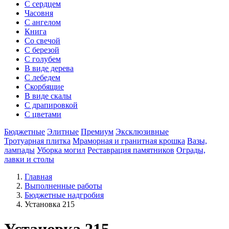
С сердцем
Часовня
С ангелом
Книга
Со свечой
С березой
С голубем
В виде дерева
С лебедем
Скорбящие
В виде скалы
С драпировкой
С цветами
Бюджетные
Элитные
Премиум
Эксклюзивные
Тротуарная плитка
Мраморная и гранитная крошка
Вазы,
лампады
Уборка могил
Реставрация памятников
Ограды,
лавки и столы
Главная
Выполненные работы
Бюджетные надгробия
Установка 215