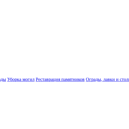
ады
Уборка могил
Реставрация памятников
Ограды, лавки и сто