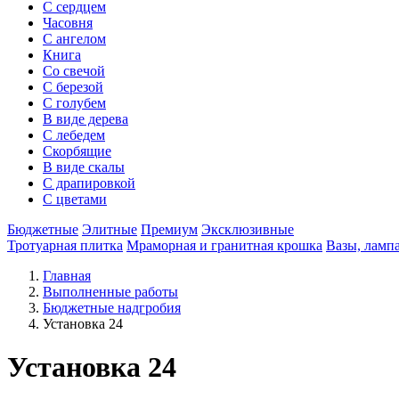
С сердцем
Часовня
С ангелом
Книга
Со свечой
С березой
С голубем
В виде дерева
С лебедем
Скорбящие
В виде скалы
С драпировкой
С цветами
Бюджетные
Элитные
Премиум
Эксклюзивные
Тротуарная плитка
Мраморная и гранитная крошка
Вазы, ламп
Главная
Выполненные работы
Бюджетные надгробия
Установка 24
Установка 24