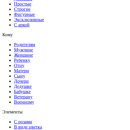
Простые
Строгие
Фигурные
Эксклюзивные
С аркой
Кому
Родителям
Мужчине
Женщине
Ребенку
Отцу
Матери
Сыну
Дочери
Дедушке
Бабушке
Ветерану
Военному
Элементы
С розами
В виде цветка