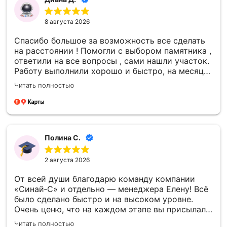
8 августа 2026
Спасибо большое за возможность все сделать
на расстоянии ! Помогли с выбором памятника ,
ответили на все вопросы , сами нашли участок.
Работу выполнили хорошо и быстро, на месяц
раньше даты в договоре. Ничего не навязывали
Читать полностью
, сумма НЕ увеличилась в итоге - все честно.
Полина С.
2 августа 2026
От всей души благодарю команду компании
«Синай‑С» и отдельно — менеджера Елену! Всё
было сделано быстро и на высоком уровне.
Очень ценю, что на каждом этапе вы присылали
фото- и видеоотчёты — это давало уверенность
Читать полностью