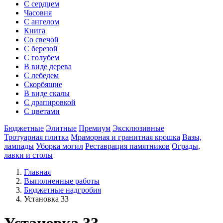
С сердцем
Часовня
С ангелом
Книга
Со свечой
С березой
С голубем
В виде дерева
С лебедем
Скорбящие
В виде скалы
С драпировкой
С цветами
Бюджетные
Элитные
Премиум
Эксклюзивные
Тротуарная плитка
Мраморная и гранитная крошка
Вазы,
лампады
Уборка могил
Реставрация памятников
Ограды,
лавки и столы
Главная
Выполненные работы
Бюджетные надгробия
Установка 33