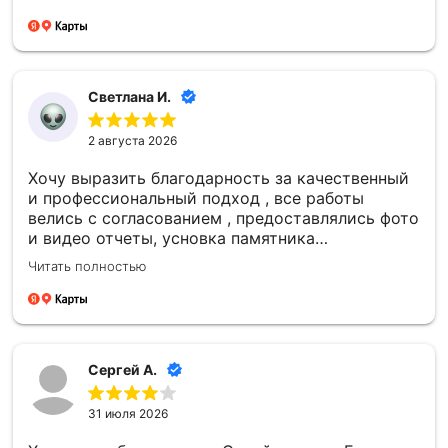
и спокойствие. Отдельно спасибо за то, что
успели установить памятник к памятной
дате — для меня это было очень важно.
Благодарю каждого сотрудника компании
«Синай‑С» за чуткость, профессионализм и
Светлана И.
проделанную работу! 🙏
2 августа 2026
Хочу выразить благодарность за качественный
и профессиональный подход , все работы
велись с согласованием , предоставлялись фото
и видео отчеты, усновка памятника
качественная , большое спасибо компании
Читать полностью
Сергей А.
31 июля 2026