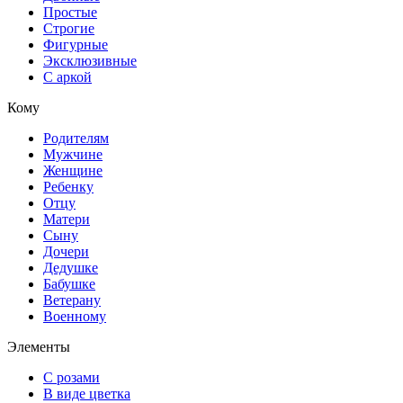
Простые
Строгие
Фигурные
Эксклюзивные
С аркой
Кому
Родителям
Мужчине
Женщине
Ребенку
Отцу
Матери
Сыну
Дочери
Дедушке
Бабушке
Ветерану
Военному
Элементы
С розами
В виде цветка