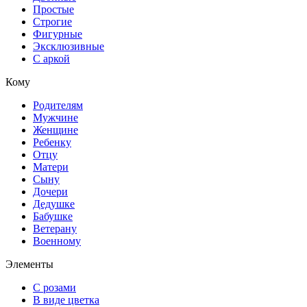
Простые
Строгие
Фигурные
Эксклюзивные
С аркой
Кому
Родителям
Мужчине
Женщине
Ребенку
Отцу
Матери
Сыну
Дочери
Дедушке
Бабушке
Ветерану
Военному
Элементы
С розами
В виде цветка