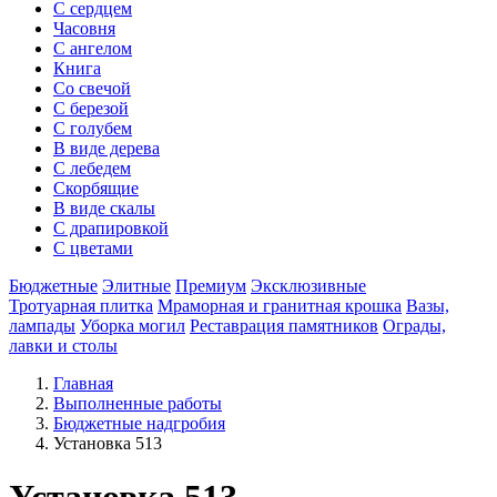
С сердцем
Часовня
С ангелом
Книга
Со свечой
С березой
С голубем
В виде дерева
С лебедем
Скорбящие
В виде скалы
С драпировкой
С цветами
Бюджетные
Элитные
Премиум
Эксклюзивные
Тротуарная плитка
Мраморная и гранитная крошка
Вазы,
лампады
Уборка могил
Реставрация памятников
Ограды,
лавки и столы
Главная
Выполненные работы
Бюджетные надгробия
Установка 513