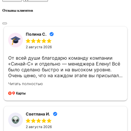
Отзывы клиентов
Полина С.
2 августа 2026
От всей души благодарю команду компании
«Синай‑С» и отдельно — менеджера Елену! Всё
было сделано быстро и на высоком уровне.
Очень ценю, что на каждом этапе вы присылали
фото- и видеоотчёты — это давало уверенность
Читать полностью
и спокойствие. Отдельно спасибо за то, что
успели установить памятник к памятной
дате — для меня это было очень важно.
Благодарю каждого сотрудника компании
«Синай‑С» за чуткость, профессионализм и
Светлана И.
проделанную работу! 🙏
2 августа 2026