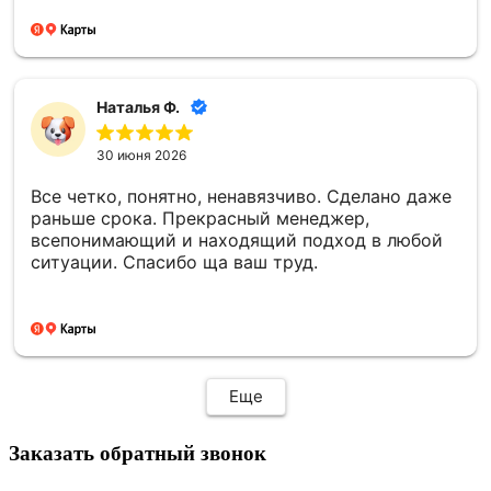
Второй раз заказали памятник. Информировали
о каждом этапе изготовления, согласовывали
все моменты. По моей просьбе внесли
изменения в фото. Работы по установке провели
раньше срока, на всех этапах установки также
Наталья Ф.
присылали фотоотчёт. Все сделали очень
хорошо, на совесть! Отдельную благодарность
30 июня 2026
хочу выразить менеджеру Елене, невероятная
девушка, очень отзывчивая, всегда на связи!
Все четко, понятно, ненавязчиво. Сделано даже
Большое спасибо!
раньше срока. Прекрасный менеджер,
всепонимающий и находящий подход в любой
ситуации. Спасибо ща ваш труд.
Еще
Заказать обратный звонок