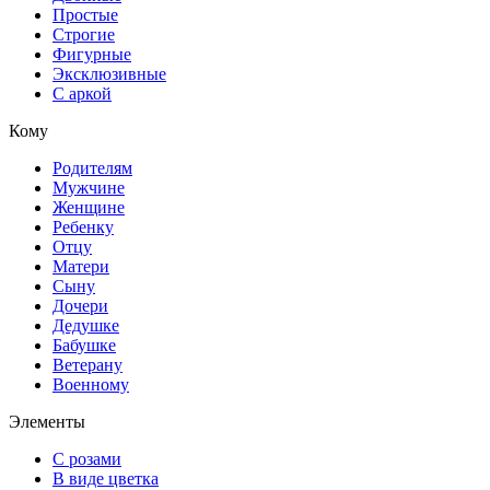
Простые
Строгие
Фигурные
Эксклюзивные
С аркой
Кому
Родителям
Мужчине
Женщине
Ребенку
Отцу
Матери
Сыну
Дочери
Дедушке
Бабушке
Ветерану
Военному
Элементы
С розами
В виде цветка