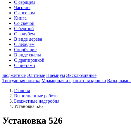
С сердцем
Часовня
С ангелом
Книга
Со свечой
С березой
С голубем
В виде дерева
С лебедем
Скорбящие
В виде скалы
С драпировкой
С цветами
Бюджетные
Элитные
Премиум
Эксклюзивные
Тротуарная плитка
Мраморная и гранитная крошка
Вазы, ламп
Главная
Выполненные работы
Бюджетные надгробия
Установка 526
Установка 526