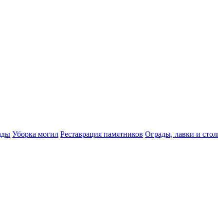
ады
Уборка могил
Реставрация памятников
Ограды, лавки и сто