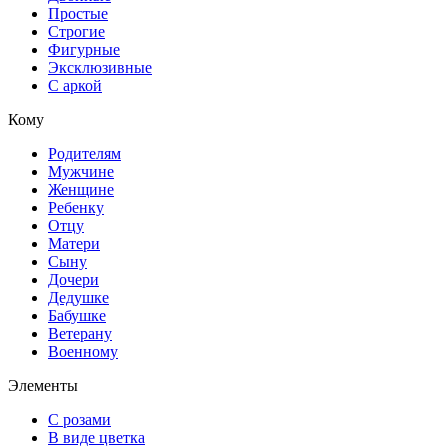
Простые
Строгие
Фигурные
Эксклюзивные
С аркой
Кому
Родителям
Мужчине
Женщине
Ребенку
Отцу
Матери
Сыну
Дочери
Дедушке
Бабушке
Ветерану
Военному
Элементы
С розами
В виде цветка