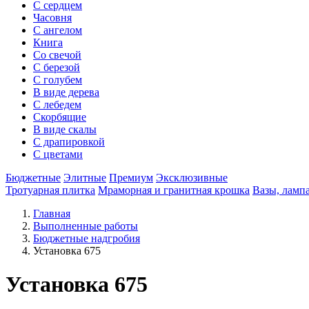
С сердцем
Часовня
С ангелом
Книга
Со свечой
С березой
С голубем
В виде дерева
С лебедем
Скорбящие
В виде скалы
С драпировкой
С цветами
Бюджетные
Элитные
Премиум
Эксклюзивные
Тротуарная плитка
Мраморная и гранитная крошка
Вазы, ламп
Главная
Выполненные работы
Бюджетные надгробия
Установка 675
Установка 675