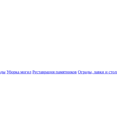
ады
Уборка могил
Реставрация памятников
Ограды, лавки и сто