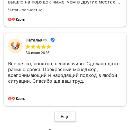
вышло на порядок ниже, чем в других местах.
Все установили в срок, прислали фотоотчёт.
Читать полностью
Второй раз заказали памятник. Информировали
о каждом этапе изготовления, согласовывали
все моменты. По моей просьбе внесли
изменения в фото. Работы по установке провели
раньше срока, на всех этапах установки также
Наталья Ф.
присылали фотоотчёт. Все сделали очень
хорошо, на совесть! Отдельную благодарность
30 июня 2026
хочу выразить менеджеру Елене, невероятная
девушка, очень отзывчивая, всегда на связи!
Все четко, понятно, ненавязчиво. Сделано даже
Большое спасибо!
раньше срока. Прекрасный менеджер,
всепонимающий и находящий подход в любой
ситуации. Спасибо ща ваш труд.
Еще