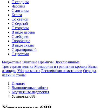
С сердцем
Часовня
С ангелом
Книга
Со свечой
С березой
С голубем
В виде дерева
С лебедем
Скорбящие
В виде скалы
С драпировкой
С цветами
Бюджетные
Элитные
Премиум
Эксклюзивные
Тротуарная плитка
Мраморная и гранитная крошка
Вазы,
лампады
Уборка могил
Реставрация памятников
Ограды,
лавки и столы
Главная
Выполненные работы
Бюджетные надгробия
Установка 688