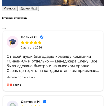
Previous
Далее
Next
Отзывы клиентов
Полина С.
2 августа 2026
От всей души благодарю команду компании
«Синай‑С» и отдельно — менеджера Елену! Всё
было сделано быстро и на высоком уровне.
Очень ценю, что на каждом этапе вы присылали
фото- и видеоотчёты — это давало уверенность
Читать полностью
и спокойствие. Отдельно спасибо за то, что
успели установить памятник к памятной
дате — для меня это было очень важно.
Благодарю каждого сотрудника компании
«Синай‑С» за чуткость, профессионализм и
Светлана И.
проделанную работу! 🙏