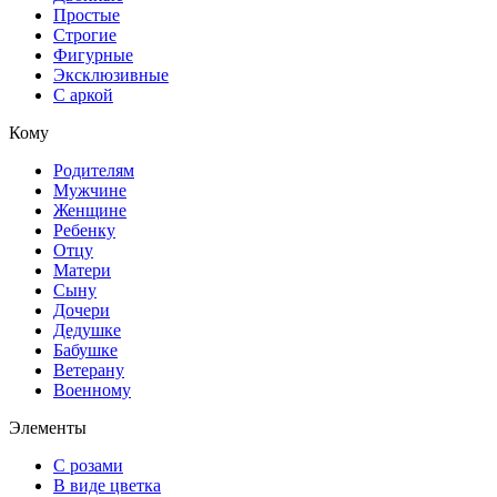
Простые
Строгие
Фигурные
Эксклюзивные
С аркой
Кому
Родителям
Мужчине
Женщине
Ребенку
Отцу
Матери
Сыну
Дочери
Дедушке
Бабушке
Ветерану
Военному
Элементы
С розами
В виде цветка