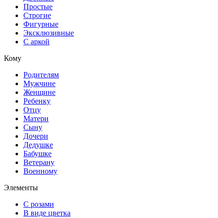
Простые
Строгие
Фигурные
Эксклюзивные
С аркой
Кому
Родителям
Мужчине
Женщине
Ребенку
Отцу
Матери
Сыну
Дочери
Дедушке
Бабушке
Ветерану
Военному
Элементы
С розами
В виде цветка