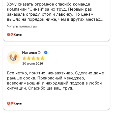
Хочу сказать огромное спасибо команде
компании "Синай" за их труд. Первый раз
заказала ограду, стол и лавочку. По ценам
вышло на порядок ниже, чем в других местах.
Все установили в срок, прислали фотоотчёт.
Читать полностью
Второй раз заказали памятник. Информировали
о каждом этапе изготовления, согласовывали
все моменты. По моей просьбе внесли
изменения в фото. Работы по установке провели
раньше срока, на всех этапах установки также
Наталья Ф.
присылали фотоотчёт. Все сделали очень
хорошо, на совесть! Отдельную благодарность
30 июня 2026
хочу выразить менеджеру Елене, невероятная
девушка, очень отзывчивая, всегда на связи!
Все четко, понятно, ненавязчиво. Сделано даже
Большое спасибо!
раньше срока. Прекрасный менеджер,
всепонимающий и находящий подход в любой
ситуации. Спасибо ща ваш труд.