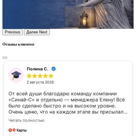
Previous
Далее
Next
Отзывы клиентов
Полина С.
2 августа 2026
От всей души благодарю команду компании
«Синай‑С» и отдельно — менеджера Елену! Всё
было сделано быстро и на высоком уровне.
Очень ценю, что на каждом этапе вы присылали
фото- и видеоотчёты — это давало уверенность
Читать полностью
и спокойствие. Отдельно спасибо за то, что
успели установить памятник к памятной