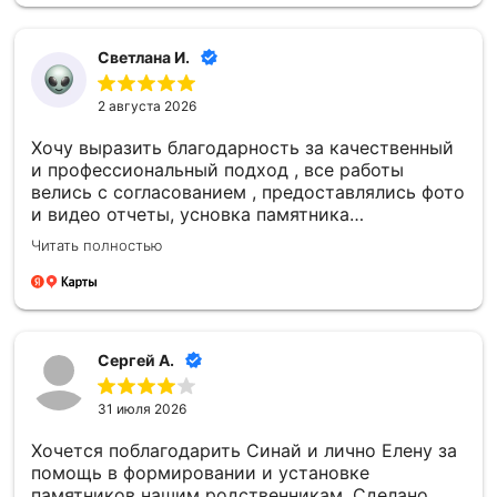
дате — для меня это было очень важно.
Благодарю каждого сотрудника компании
«Синай‑С» за чуткость, профессионализм и
Светлана И.
проделанную работу! 🙏
2 августа 2026
Хочу выразить благодарность за качественный
и профессиональный подход , все работы
велись с согласованием , предоставлялись фото
и видео отчеты, усновка памятника
качественная , большое спасибо компании
Читать полностью
Сергей А.
31 июля 2026
Хочется поблагодарить Синай и лично Елену за
помощь в формировании и установке
памятников нашим родственникам. Сделано