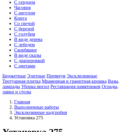
С сердцем
Часовня
С ангелом
Книга
Со свечой
С березой
С голубем
В виде дерева
С лебедем
Скорбящие
В виде скалы
С драпировкой
С цветами
Бюджетные
Элитные
Премиум
Эксклюзивные
Тротуарная плитка
Мраморная и гранитная крошка
Вазы,
лампады
Уборка могил
Реставрация памятников
Ограды,
лавки и столы
Главная
Выполненные работы
Эксклюзивные надгробия
Установка 275