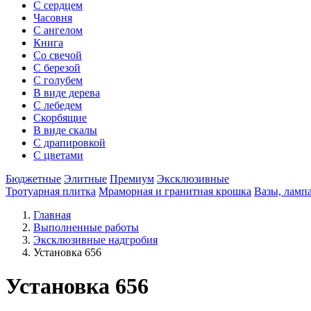
С сердцем
Часовня
С ангелом
Книга
Со свечой
С березой
С голубем
В виде дерева
С лебедем
Скорбящие
В виде скалы
С драпировкой
С цветами
Бюджетные
Элитные
Премиум
Эксклюзивные
Тротуарная плитка
Мраморная и гранитная крошка
Вазы, ламп
Главная
Выполненные работы
Эксклюзивные надгробия
Установка 656
Установка 656