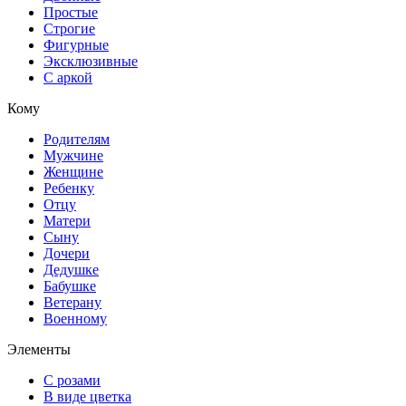
Простые
Строгие
Фигурные
Эксклюзивные
С аркой
Кому
Родителям
Мужчине
Женщине
Ребенку
Отцу
Матери
Сыну
Дочери
Дедушке
Бабушке
Ветерану
Военному
Элементы
С розами
В виде цветка