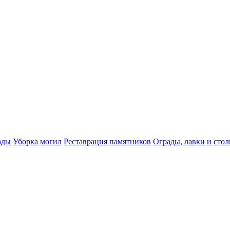
ады
Уборка могил
Реставрация памятников
Ограды, лавки и сто