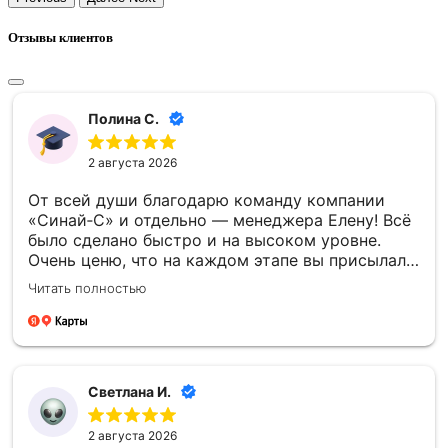
Отзывы клиентов
Полина С.
2 августа 2026
От всей души благодарю команду компании
«Синай‑С» и отдельно — менеджера Елену! Всё
было сделано быстро и на высоком уровне.
Очень ценю, что на каждом этапе вы присылали
фото- и видеоотчёты — это давало уверенность
Читать полностью
и спокойствие. Отдельно спасибо за то, что
успели установить памятник к памятной
дате — для меня это было очень важно.
Благодарю каждого сотрудника компании
«Синай‑С» за чуткость, профессионализм и
Светлана И.
проделанную работу! 🙏
2 августа 2026