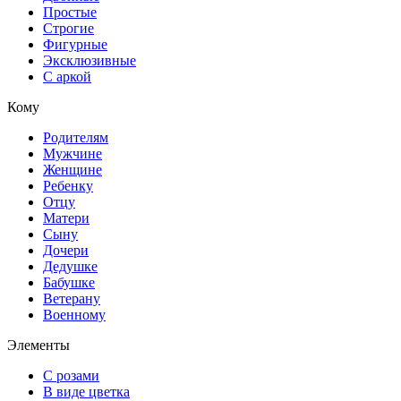
Простые
Строгие
Фигурные
Эксклюзивные
С аркой
Кому
Родителям
Мужчине
Женщине
Ребенку
Отцу
Матери
Сыну
Дочери
Дедушке
Бабушке
Ветерану
Военному
Элементы
С розами
В виде цветка