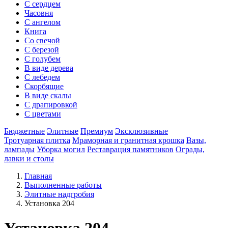
С сердцем
Часовня
С ангелом
Книга
Со свечой
С березой
С голубем
В виде дерева
С лебедем
Скорбящие
В виде скалы
С драпировкой
С цветами
Бюджетные
Элитные
Премиум
Эксклюзивные
Тротуарная плитка
Мраморная и гранитная крошка
Вазы,
лампады
Уборка могил
Реставрация памятников
Ограды,
лавки и столы
Главная
Выполненные работы
Элитные надгробия
Установка 204