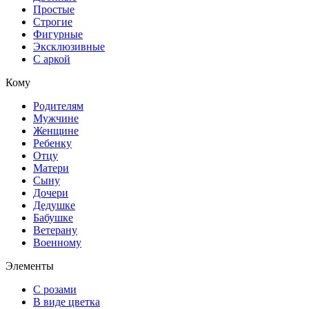
Простые
Строгие
Фигурные
Эксклюзивные
С аркой
Кому
Родителям
Мужчине
Женщине
Ребенку
Отцу
Матери
Сыну
Дочери
Дедушке
Бабушке
Ветерану
Военному
Элементы
С розами
В виде цветка