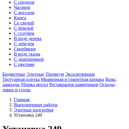
С сердцем
Часовня
С ангелом
Книга
Со свечой
С березой
С голубем
В виде дерева
С лебедем
Скорбящие
В виде скалы
С драпировкой
С цветами
Бюджетные
Элитные
Премиум
Эксклюзивные
Тротуарная плитка
Мраморная и гранитная крошка
Вазы,
лампады
Уборка могил
Реставрация памятников
Ограды,
лавки и столы
Главная
Выполненные работы
Элитные надгробия
Установка 249