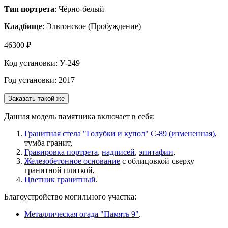
Тип портрета
: Чёрно-белый
Кладбище
: Эльтонское (Пробуждение)
46300 ₽
Код установки: У-249
Год установки: 2017
Заказать такой же
Данная модель памятника включает в себя:
Гранитная стела "Голубки и купол" С-89 (измененная)
,
тумба гранит,
Гравировка портрета
,
надписей
,
эпитафии
,
Железобетонное основание
с облицовкой сверху
гранитной плиткой,
Цветник гранитный
.
Благоустройство могильного участка:
Металлическая огада "Память 9"
.