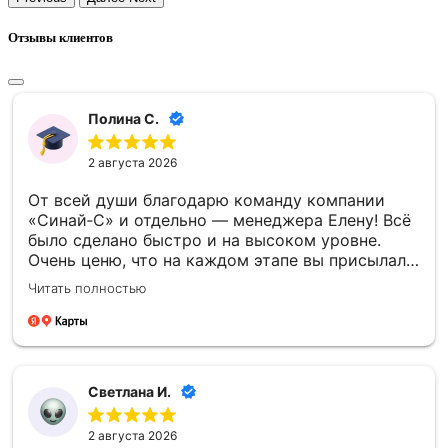
Отзывы клиентов
Полина С.
2 августа 2026
От всей души благодарю команду компании
«Синай‑С» и отдельно — менеджера Елену! Всё
было сделано быстро и на высоком уровне.
Очень ценю, что на каждом этапе вы присылали
фото- и видеоотчёты — это давало уверенность
Читать полностью
и спокойствие. Отдельно спасибо за то, что
успели установить памятник к памятной
дате — для меня это было очень важно.
Благодарю каждого сотрудника компании
«Синай‑С» за чуткость, профессионализм и
Светлана И.
проделанную работу! 🙏
2 августа 2026