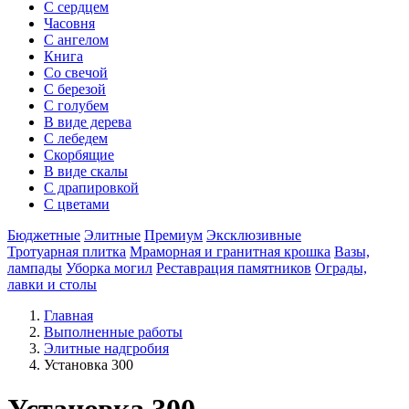
С сердцем
Часовня
С ангелом
Книга
Со свечой
С березой
С голубем
В виде дерева
С лебедем
Скорбящие
В виде скалы
С драпировкой
С цветами
Бюджетные
Элитные
Премиум
Эксклюзивные
Тротуарная плитка
Мраморная и гранитная крошка
Вазы,
лампады
Уборка могил
Реставрация памятников
Ограды,
лавки и столы
Главная
Выполненные работы
Элитные надгробия
Установка 300