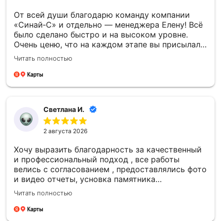
От всей души благодарю команду компании
«Синай‑С» и отдельно — менеджера Елену! Всё
было сделано быстро и на высоком уровне.
Очень ценю, что на каждом этапе вы присылали
фото- и видеоотчёты — это давало уверенность
Читать полностью
и спокойствие. Отдельно спасибо за то, что
успели установить памятник к памятной
дате — для меня это было очень важно.
Благодарю каждого сотрудника компании
«Синай‑С» за чуткость, профессионализм и
Светлана И.
проделанную работу! 🙏
2 августа 2026
Хочу выразить благодарность за качественный
и профессиональный подход , все работы
велись с согласованием , предоставлялись фото
и видео отчеты, усновка памятника
качественная , большое спасибо компании
Читать полностью