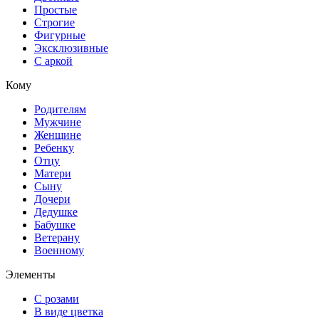
Простые
Строгие
Фигурные
Эксклюзивные
С аркой
Кому
Родителям
Мужчине
Женщине
Ребенку
Отцу
Матери
Сыну
Дочери
Дедушке
Бабушке
Ветерану
Военному
Элементы
С розами
В виде цветка