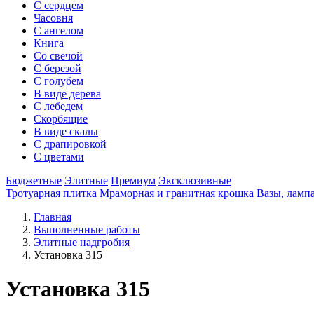
С сердцем
Часовня
С ангелом
Книга
Со свечой
С березой
С голубем
В виде дерева
С лебедем
Скорбящие
В виде скалы
С драпировкой
С цветами
Бюджетные
Элитные
Премиум
Эксклюзивные
Тротуарная плитка
Мраморная и гранитная крошка
Вазы, ламп
Главная
Выполненные работы
Элитные надгробия
Установка 315
Установка 315