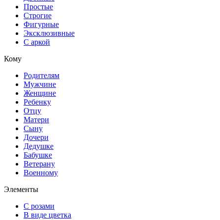
Простые
Строгие
Фигурные
Эксклюзивные
С аркой
Кому
Родителям
Мужчине
Женщине
Ребенку
Отцу
Матери
Сыну
Дочери
Дедушке
Бабушке
Ветерану
Военному
Элементы
С розами
В виде цветка