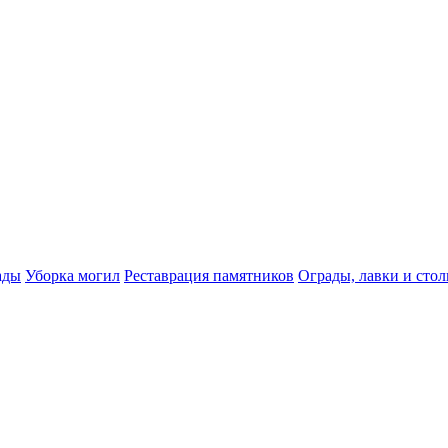
ады
Уборка могил
Реставрация памятников
Ограды, лавки и сто