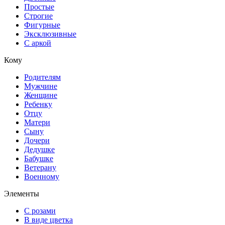
Простые
Строгие
Фигурные
Эксклюзивные
С аркой
Кому
Родителям
Мужчине
Женщине
Ребенку
Отцу
Матери
Сыну
Дочери
Дедушке
Бабушке
Ветерану
Военному
Элементы
С розами
В виде цветка