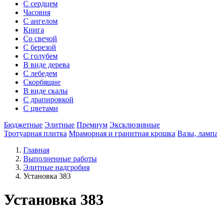
С сердцем
Часовня
С ангелом
Книга
Со свечой
С березой
С голубем
В виде дерева
С лебедем
Скорбящие
В виде скалы
С драпировкой
С цветами
Бюджетные
Элитные
Премиум
Эксклюзивные
Тротуарная плитка
Мраморная и гранитная крошка
Вазы, ламп
Главная
Выполненные работы
Элитные надгробия
Установка 383
Установка 383