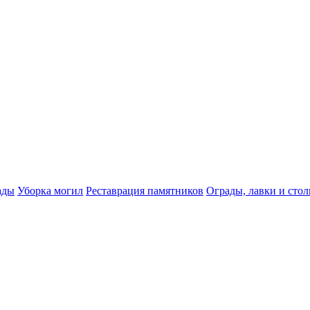
ады
Уборка могил
Реставрация памятников
Ограды, лавки и сто