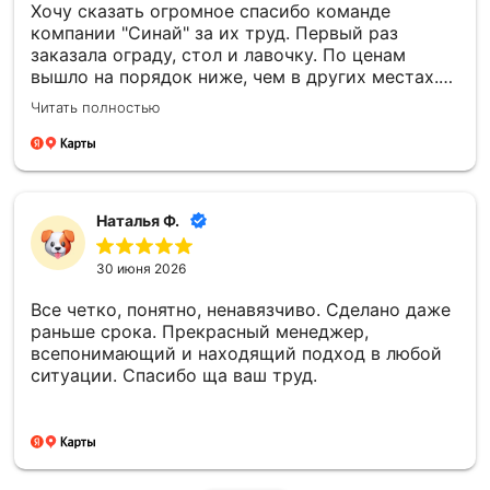
Хочу сказать огромное спасибо команде
компании "Синай" за их труд. Первый раз
заказала ограду, стол и лавочку. По ценам
вышло на порядок ниже, чем в других местах.
Все установили в срок, прислали фотоотчёт.
Читать полностью
Второй раз заказали памятник. Информировали
о каждом этапе изготовления, согласовывали
все моменты. По моей просьбе внесли
изменения в фото. Работы по установке провели
раньше срока, на всех этапах установки также
Наталья Ф.
присылали фотоотчёт. Все сделали очень
хорошо, на совесть! Отдельную благодарность
30 июня 2026
хочу выразить менеджеру Елене, невероятная
девушка, очень отзывчивая, всегда на связи!
Все четко, понятно, ненавязчиво. Сделано даже
Большое спасибо!
раньше срока. Прекрасный менеджер,
всепонимающий и находящий подход в любой
ситуации. Спасибо ща ваш труд.