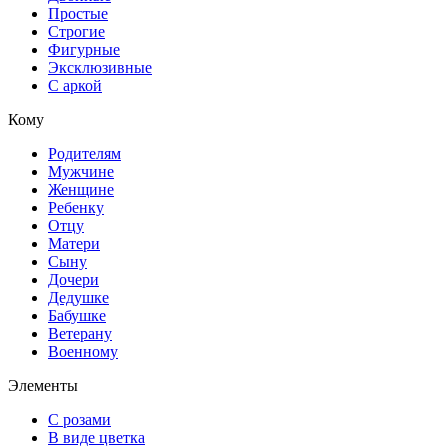
Простые
Строгие
Фигурные
Эксклюзивные
С аркой
Кому
Родителям
Мужчине
Женщине
Ребенку
Отцу
Матери
Сыну
Дочери
Дедушке
Бабушке
Ветерану
Военному
Элементы
С розами
В виде цветка