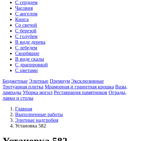
С сердцем
Часовня
С ангелом
Книга
Со свечой
С березой
С голубем
В виде дерева
С лебедем
Скорбящие
В виде скалы
С драпировкой
С цветами
Бюджетные
Элитные
Премиум
Эксклюзивные
Тротуарная плитка
Мраморная и гранитная крошка
Вазы,
лампады
Уборка могил
Реставрация памятников
Ограды,
лавки и столы
Главная
Выполненные работы
Элитные надгробия
Установка 582