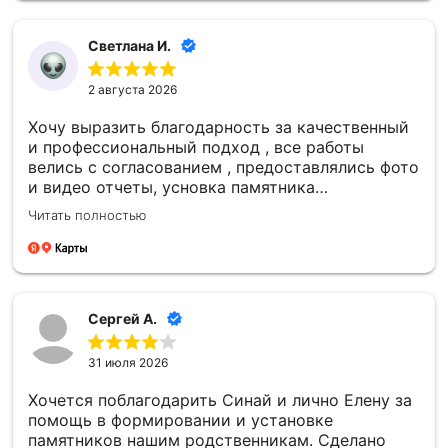
Благодарю каждого сотрудника компании
«Синай‑С» за чуткость, профессионализм и
Светлана И.
проделанную работу! 🙏
2 августа 2026
Хочу выразить благодарность за качественный
и профессиональный подход , все работы
велись с согласованием , предоставлялись фото
и видео отчеты, усновка памятника
качественная , большое спасибо компании
Читать полностью
Сергей А.
31 июля 2026
Хочется поблагодарить Синай и лично Елену за
помощь в формировании и установке
памятников нашим родственникам. Сделано