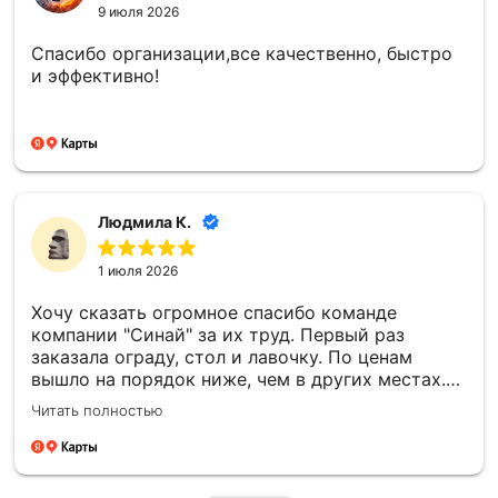
9 июля 2026
Спасибо организации,все качественно, быстро
и эффективно!
Людмила К.
1 июля 2026
Хочу сказать огромное спасибо команде
компании "Синай" за их труд. Первый раз
заказала ограду, стол и лавочку. По ценам
вышло на порядок ниже, чем в других местах.
Все установили в срок, прислали фотоотчёт.
Читать полностью
Второй раз заказали памятник. Информировали
о каждом этапе изготовления, согласовывали
все моменты. По моей просьбе внесли
изменения в фото. Работы по установке провели