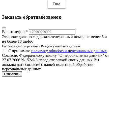
раньше срока, на всех этапах установки также
Еще
присылали фотоотчёт. Все сделали очень
хорошо, на совесть! Отдельную благодарность
Заказать обратный звонок
хочу выразить менеджеру Елене, невероятная
девушка, очень отзывчивая, всегда на связи!
Большое спасибо!
Ваш телефон *
Это поле должно содержать телефонный номер не менее 5 и
не более 18 цифр.
Наш менеджер перезвонит Вам для уточнения деталей.
Я принимаю
политику обработки персональных данных
.
Согласно Федеральному закону "О персональных данных" от
27.07.2006 №152-ФЗ перед отправкой своих данных Вы
должны дать согласие с нашей политикой обработки
персональных данных.
Отправить