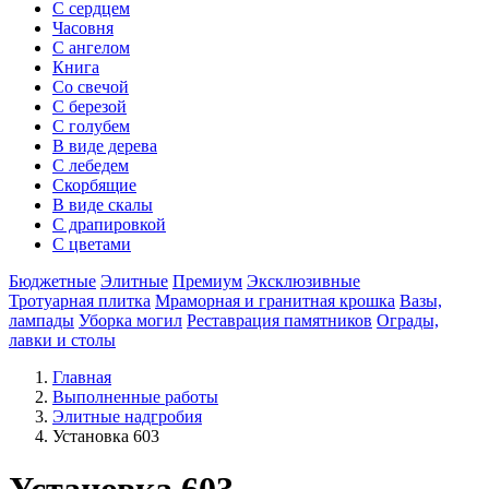
С сердцем
Часовня
С ангелом
Книга
Со свечой
С березой
С голубем
В виде дерева
С лебедем
Скорбящие
В виде скалы
С драпировкой
С цветами
Бюджетные
Элитные
Премиум
Эксклюзивные
Тротуарная плитка
Мраморная и гранитная крошка
Вазы,
лампады
Уборка могил
Реставрация памятников
Ограды,
лавки и столы
Главная
Выполненные работы
Элитные надгробия
Установка 603