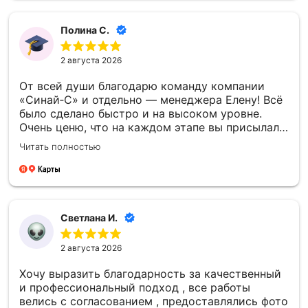
Полина С.
2 августа 2026
От всей души благодарю команду компании
«Синай‑С» и отдельно — менеджера Елену! Всё
было сделано быстро и на высоком уровне.
Очень ценю, что на каждом этапе вы присылали
фото- и видеоотчёты — это давало уверенность
Читать полностью
и спокойствие. Отдельно спасибо за то, что
успели установить памятник к памятной
дате — для меня это было очень важно.
Благодарю каждого сотрудника компании
«Синай‑С» за чуткость, профессионализм и
Светлана И.
проделанную работу! 🙏
2 августа 2026
Хочу выразить благодарность за качественный
и профессиональный подход , все работы
велись с согласованием , предоставлялись фото