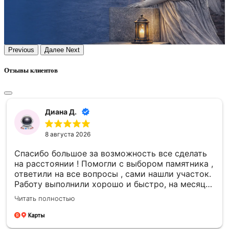
Previous
Далее
Next
Отзывы клиентов
Диана Д.
8 августа 2026
Спасибо большое за возможность все сделать
на расстоянии ! Помогли с выбором памятника ,
ответили на все вопросы , сами нашли участок.
Работу выполнили хорошо и быстро, на месяц
раньше даты в договоре. Ничего не навязывали
Читать полностью
, сумма НЕ увеличилась в итоге - все честно.