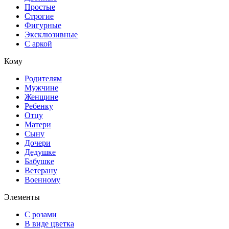
Простые
Строгие
Фигурные
Эксклюзивные
С аркой
Кому
Родителям
Мужчине
Женщине
Ребенку
Отцу
Матери
Сыну
Дочери
Дедушке
Бабушке
Ветерану
Военному
Элементы
С розами
В виде цветка